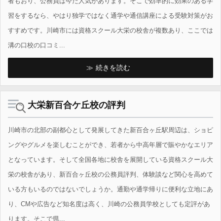
者もおり、公務員は今だ人気があります。そこで効率的に効果のある学
習をするなら、やはり独学ではなく通学や通信講座による受験対策がお
すすめです。川崎市には資格スクール大栄の校舎が複数あり、ここでは
溝の口校の口コミ...
続きを読む
大栄新百合ケ丘校の評判
川崎市の北部の副都心として発展してきた新百合ヶ丘駅周辺は、ショピ
ングやグルメを楽しむことができ、若者から中高年層で賑やかなエリア
となっています。そして全国各地に校舎を展開している資格スクール大
栄の校舎があり、新百合ヶ丘校の公務員評判、体験談など関心を高めて
いる方もいるのではないでしょうか。通勤や通学帰りに便利な立地にあ
り、CMや広告など知名度は高く、川崎の公務員学校としても定評があ
ります。そこで県...