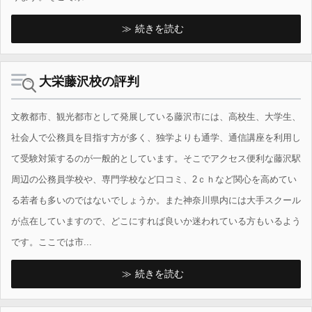
続きを読む
大栄藤沢校の評判
文教都市、観光都市として発展している藤沢市には、高校生、大学生、
社会人で公務員を目指す方が多く、独学よりも通学、通信講座を利用し
て受験対策するのが一般的としています。そこでアクセス便利な藤沢駅
周辺の公務員学校や、専門学校など口コミ、2ｃｈなど関心を高めてい
る若者も多いのではないでしょうか。また神奈川県内には大手スクール
が点在していますので、どこにすれば良いか迷われている方もいるよう
です。ここでは市...
続きを読む