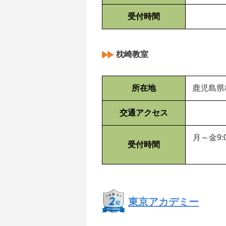
受付時間
枕崎教室
所在地
鹿児島県
交通アクセス
月～金9:0
受付時間
東京アカデミー