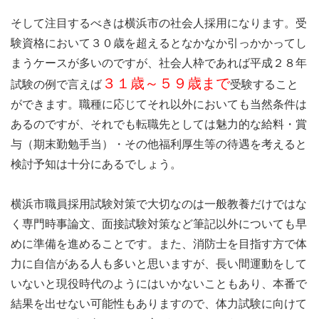
そして注目するべきは横浜市の社会人採用になります。受
験資格において３０歳を超えるとなかなか引っかかってし
まうケースが多いのですが、社会人枠であれば平成２８年
３１歳～５９歳まで
試験の例で言えば
受験すること
ができます。職種に応じてそれ以外においても当然条件は
あるのですが、それでも転職先としては魅力的な給料・賞
与（期末勤勉手当）・その他福利厚生等の待遇を考えると
検討予知は十分にあるでしょう。
横浜市職員採用試験対策で大切なのは一般教養だけではな
く専門時事論文、面接試験対策など筆記以外についても早
めに準備を進めることです。また、消防士を目指す方で体
力に自信がある人も多いと思いますが、長い間運動をして
いないと現役時代のようにはいかないこともあり、本番で
結果を出せない可能性もありますので、体力試験に向けて