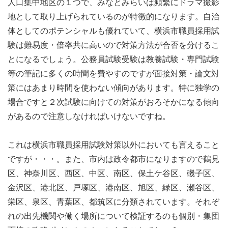
人口集中地区の１つで、みなとみらいは頻繁にドラマ撮影
地として取り上げられているのが特徴的になります。自治
体としてのポテンシャルも優れていて、横浜市職員採用試
験は難易度・倍率共に高いので対策方法が合否を分けるこ
とになるでしょう。公務員試験受験は教養試験・専門試験
等の筆記に多くの時間を費やすのですが面接対策・論文対
策にはあまり時間を使わない傾向があります。特に独学の
場合ですと２次試験に向けての対策がおろそかになる傾向
があるので注意しなければいけないですね。
これは横浜市職員採用試験対策以外においても言えること
ですが・・・。また、市内は政令都市になりますので鶴見
区、神奈川区、西区、中区、南区、保土ケ谷区、磯子区、
金沢区、港北区、戸塚区、港南区、旭区、緑区、瀬谷区、
栄区、泉区、青葉区、都筑区に分類されています。それぞ
れの出先機関や働く場所について検証するのも個別・集団