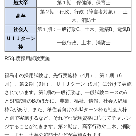
短大卒
第１期：保健師、保育士
第２期：行政、行政（障害者対象）、土
高卒
木、消防士
社会人
第１期：一般行政C、土木、建築B、電気B
ＵＩＪターン
一般行政、土木、消防士
枠
R5年度採用試験実施
福島市の採用試験は、先行実施枠（4月）、第１期（6
月）、第２期（9月）、ＵＩＪターン（9月）に分けて実施
されています。第1期の一般行政は、一般試験コースのA
とSPI試験のBのほかに、農業、福祉、情報、社会人経験
枠Cがあり、また、移住者向けのUIJターン枠も社会人枠
と別で実施するなど、それぞれ受験資格に応じてチャレン
ジすることができます。第２期は、高卒行政や土木、消防
士、また、大卒の消防士などが実施されます。