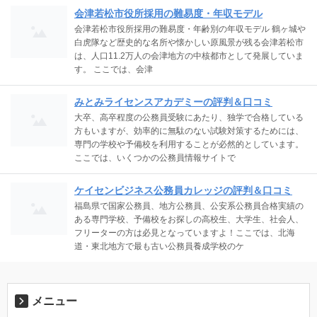
会津若松市役所採用の難易度・年収モデル
会津若松市役所採用の難易度・年齢別の年収モデル 鶴ヶ城や
白虎隊など歴史的な名所や懐かしい原風景が残る会津若松市
は、人口11.2万人の会津地方の中核都市として発展していま
す。 ここでは、会津
みとみライセンスアカデミーの評判＆口コミ
大卒、高卒程度の公務員受験にあたり、独学で合格している
方もいますが、効率的に無駄のない試験対策するためには、
専門の学校や予備校を利用することが必然的としています。
ここでは、いくつかの公務員情報サイトで
ケイセンビジネス公務員カレッジの評判＆口コミ
福島県で国家公務員、地方公務員、公安系公務員合格実績の
ある専門学校、予備校をお探しの高校生、大学生、社会人、
フリーターの方は必見となっていますよ！ここでは、北海
道・東北地方で最も古い公務員養成学校のケ
メニュー