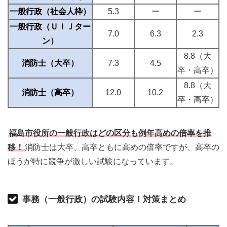
一般行政（社会人枠）
5.3
ー
ー
一般行政（ＵＩＪター
7.0
6.3
2.3
ン）
8.8（大
消防士（大卒）
7.3
4.5
卒・高卒）
8.8（大
消防士（高卒）
12.0
10.2
卒・高卒）
福島市役所の一般行政はどの区分も例年高めの倍率を推
移！
消防士は大卒、高卒ともに高めの倍率ですが、高卒の
ほうが特に競争が激しい試験になっています。
事務（一般行政）の試験内容！対策まとめ