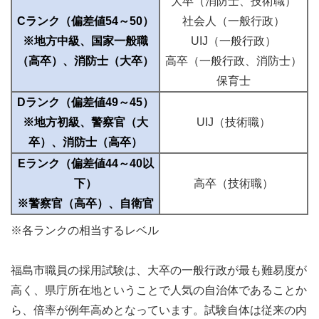
大卒（消防士、技術職）
Cランク（偏差値54～50）
社会人（一般行政）
※地方中級、国家一般職
UIJ（一般行政）
（高卒）、消防士（大卒）
高卒（一般行政、消防士）
保育士
Dランク（偏差値49～45）
※地方初級、警察官（大
UIJ（技術職）
卒）、消防士（高卒）
Eランク（偏差値44～40以
下）
高卒（技術職）
※警察官（高卒）、自衛官
※各ランクの相当するレベル
福島市職員の採用試験は、大卒の一般行政が最も難易度が
高く、県庁所在地ということで人気の自治体であることか
ら、倍率が例年高めとなっています。試験自体は従来の内