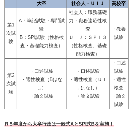
大卒
社会人・ＵＩＪ
高校卒
社会人：職務基礎
A：筆記試験・専門試
力・職務適応性検
第1
験
査
・教養
次試
B：SPI試験（性格検
ＵＩＪ：ＳＰＩ３
試験
験
査・基礎能力検査）
（性格検査、基礎
能力検査）
・口述
・口述試験
・口述試験
試験
第2
・適性検査（Bはな
・適性検査（ＵＩ
・適性
次試
し）
Ｊはなし）
検査
験
・論文試験
・論文試験
・論文
試験
R５年度から大卒行政は一般式AとSPI式Bを実施！