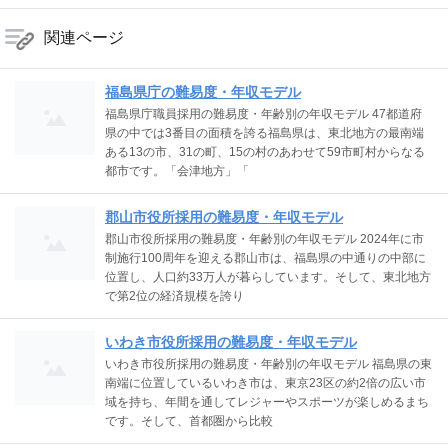
関連ページ
福島県庁の難易度・年収モデル
福島県庁職員採用の難易度・年齢別の年収モデル 47都道府
県の中では3番目の面積を誇る福島県は、東北地方の最南端
ある13の市、31の町、15の村のあわせて59市町村からなる
都市です。「会津地方」「
郡山市役所採用の難易度・年収モデル
郡山市役所採用の難易度・年齢別の年収モデル 2024年に市
制施行100周年を迎える郡山市は、福島県の中通りの中部に
位置し、人口約33万人が暮らしています。そして、東北地方
で第2位の経済規模を誇り
いわき市役所採用の難易度・年収モデル
いわき市役所採用の難易度・年齢別の年収モデル 福島県の東
南端に位置しているいわき市は、東京23区の約2倍の広い市
域を持ち、年間を通してレジャーやスポーツが楽しめるまち
です。そして、首都圏から比較