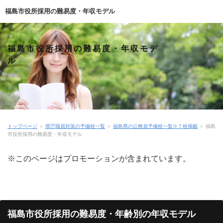
福島市役所採用の難易度・年収モデル
福島市役所採用の難易度・年収モデ
ル
トップページ
＞
県庁職員対策の予備校一覧
＞
福島県の公務員予備校一覧※７校掲載
＞
福島
市役所採用の難易度・年収モデル
※このページはプロモーションが含まれています。
福島市役所採用の難易度・年齢別の年収モデル