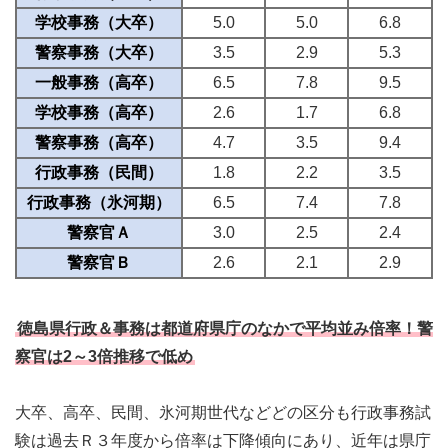
学校事務（大卒）
5.0
5.0
6.8
警察事務（大卒）
3.5
2.9
5.3
一般事務（高卒）
6.5
7.8
9.5
学校事務（高卒）
2.6
1.7
6.8
警察事務（高卒）
4.7
3.5
9.4
行政事務（民間）
1.8
2.2
3.5
行政事務（氷河期）
6.5
7.4
7.8
警察官Ａ
3.0
2.5
2.4
警察官Ｂ
2.6
2.1
2.9
徳島県行政＆事務は都道府県庁のなかで平均並み倍率！警
察官は2～3倍推移で低め
大卒、高卒、民間、氷河期世代などどの区分も行政事務試
験は過去Ｒ３年度から倍率は下降傾向にあり、近年は県庁