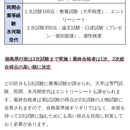
民間企
１次試験100点：教養試験（大卒程度）、エント
業等経
リーシート
験
２次試験350点：論文試験・口述試験（プレゼ
氷河期
ン・個別面接）、適性検査
世代
徳島県行政は2次試験まで実施！最終合格者は1次、2次総
合得点の高い順に決定
どの区分も1次試験に教養試験が課せられ、大卒は専門試
験、民間、氷河期世代はエントリーシートも課せられま
す。最終合格者は筆記試験の得点が2次試験の人物試験に
合算されますので、合格基準値ギリギリではなく、余裕を
持って2次試験に臨むためにも高い得点を目指し対策して
おく必要があります。