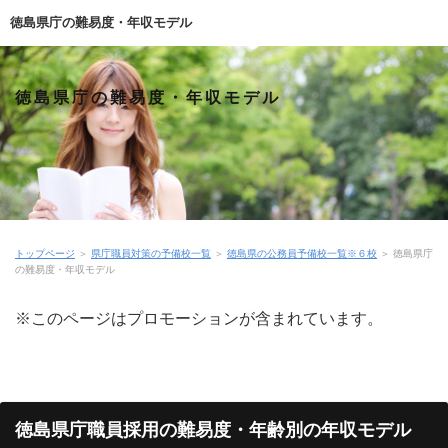
徳島県庁の難易度・年収モデル
徳島県庁の難易度・年収モデル
トップページ
＞
県庁職員対策の予備校一覧
＞
徳島県の公務員予備校一覧※６校
＞
徳島県庁
の難易度・年収モデル
※このページはプロモーションが含まれています。
徳島県庁職員採用の難易度・年齢別の年収モデル