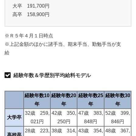
大卒 191,700円
高卒 158,900円
※Ｒ５年４月１日時点
※上記金額のほかに諸手当、期末手当、勤勉手当が支
給
経験年数＆学歴別平均給料モデル
経験年数10
経験年数20
経験年数25
経験年数30
年
年
年
年
32歳 259,
42歳 350,
47歳 383,
52歳 399,
大学卒
021円
250円
848円
846円
28歳 223,
38歳 314,
43歳 354,
48歳 367,
高校卒