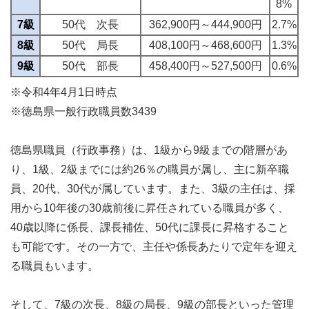
8%
7級
50代 次長
362,900円～444,900円
2.7%
8級
50代 局長
408,100円～468,600円
1.3%
9級
50代 部長
458,400円～527,500円
0.6%
※令和4年4月1日時点
※徳島県一般行政職員数3439
徳島県職員（行政事務）は、1級から9級までの階層があ
り、1級、2級までには約26％の職員が属し、主に新卒職
員、20代、30代が属しています。また、3級の主任は、採
用から10年後の30歳前後に昇任されている職員が多く、
40歳以降に係長、課長補佐、50代に課長に昇格すること
も可能です。その一方で、主任や係長あたりで定年を迎え
る職員もいます。
そして、7級の次長、8級の局長、9級の部長といった管理