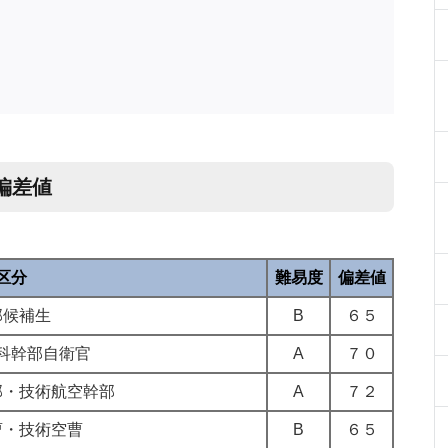
偏差値
区分
難易度
偏差値
部候補生
B
６５
科幹部自衛官
A
７０
部・技術航空幹部
A
７２
曹・技術空曹
B
６５