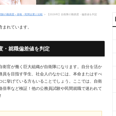
試験の難易度～資格・民間企業と比較
＞
【2026年】自衛隊の難易度・偏差値を判定
含まれています。
易度・就職偏差値を判定
自衛官が働く巨大組織が自衛隊になります。自分を活か
務員を目指す学生、社会人のなかには、本命またはすべ
つに挙げている方もいることでしょう。ここでは、自衛
格倍率など検証！他の公務員試験や民間就職で迷われて
！