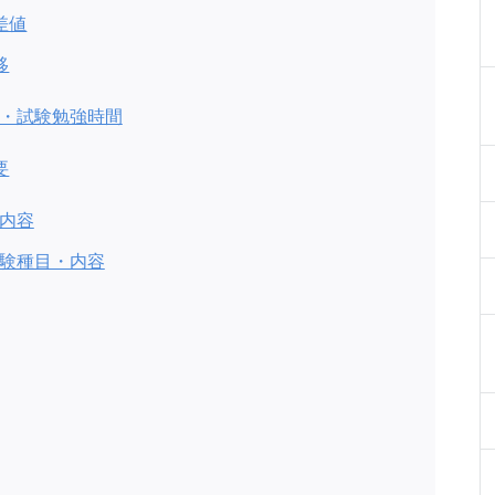
差値
移
・試験勉強時間
要
内容
験種目・内容