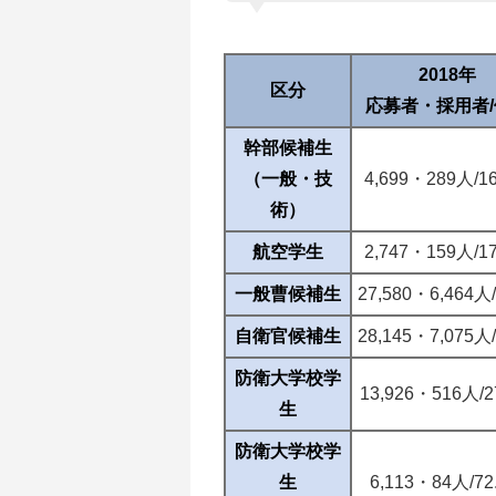
2018年
区分
応募者・採用者
幹部候補生
（一般・技
4,699・289人/1
術）
航空学生
2,747・159人/1
一般曹候補生
27,580・6,464人
自衛官候補生
28,145・7,075人
防衛大学校学
13,926・516人/2
生
防衛大学校学
生
6,113・84人/72