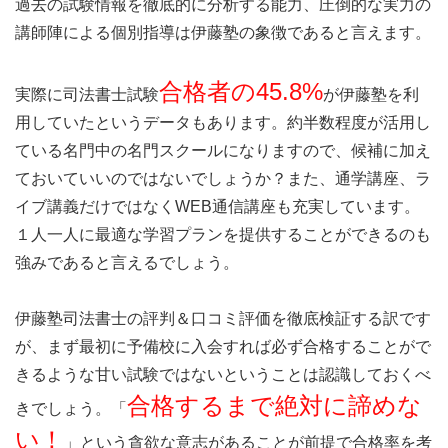
過去の試験情報を徹底的に分析する能力、圧倒的な実力の
講師陣による個別指導は伊藤塾の象徴であると言えます。
合格者の45.8%
実際に司法書士試験
が伊藤塾を利
用していたというデータもあります。約半数程度が活用し
ている名門中の名門スクールになりますので、候補に加え
ておいていいのではないでしょうか？また、通学講座、ラ
イブ講義だけではなくWEB通信講座も充実しています。
１人一人に最適な学習プランを提供することができるのも
強みであると言えるでしょう。
伊藤塾司法書士の評判＆口コミ評価を徹底検証する訳です
が、まず最初に予備校に入会すれば必ず合格することがで
きるような甘い試験ではないということは認識しておくべ
合格するまで絶対に諦めな
きでしょう。「
い！
」という貪欲な意志があることが前提で合格率を考