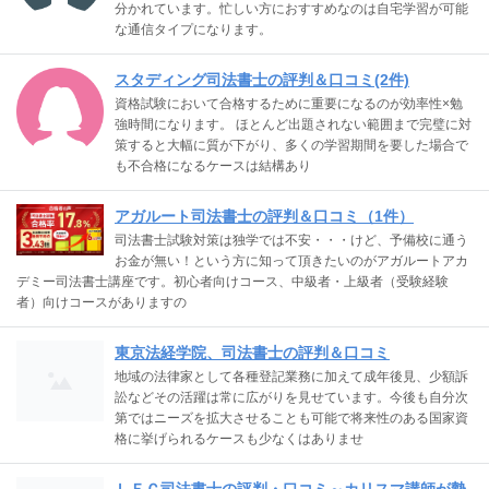
分かれています。忙しい方におすすめなのは自宅学習が可能
な通信タイプになります。
スタディング司法書士の評判＆口コミ(2件)
資格試験において合格するために重要になるのが効率性×勉
強時間になります。 ほとんど出題されない範囲まで完璧に対
策すると大幅に質が下がり、多くの学習期間を要した場合で
も不合格になるケースは結構あり
アガルート司法書士の評判＆口コミ（1件）
司法書士試験対策は独学では不安・・・けど、予備校に通う
お金が無い！という方に知って頂きたいのがアガルートアカ
デミー司法書士講座です。初心者向けコース、中級者・上級者（受験経験
者）向けコースがありますの
東京法経学院、司法書士の評判＆口コミ
地域の法律家として各種登記業務に加えて成年後見、少額訴
訟などその活躍は常に広がりを見せています。今後も自分次
第ではニーズを拡大させることも可能で将来性のある国家資
格に挙げられるケースも少なくはありませ
ＬＥＣ司法書士の評判・口コミ～カリスマ講師が勢