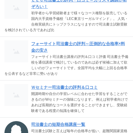
ぞろい！
初学者から学習経験者まで様々なコース種類を販売している
国内大手資格予備校「LEC東京リーガルマインド」。 人気・
合格実績共にトップクラスになりますので司法書士試験受験
を検討されている方であれば比
フォーサイト司法書士の評判～圧倒的な合格率×料
金の安さ
フォーサイト司法書士講座の評判＆口コミ評価 司法書士予備
校を通信講座で検討しているのであれば必ず候補に加えて欲
しいのがフォーサイトです。全国平均を大幅に上回る合格率
を公表するなど非常に勢いがあり
Ｗセミナー司法書士の評判＆口コミ
開講時期や自分の学習レベルに合わせた学習をすることがで
きるのがWセミナーの強味になります。 例えば初学者向けで
あれば長期的なコースを選択することができますし、受験経
験者である程度の知識を確保して
司法書士の短期合格講座一覧
司法書士試験と言えば毎年の合格率が低い、超難関国家資格