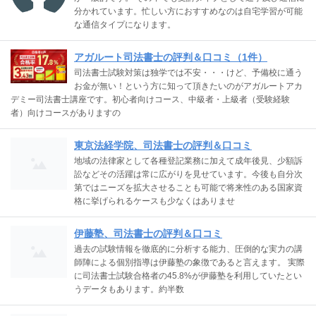
分かれています。忙しい方におすすめなのは自宅学習が可能
な通信タイプになります。
アガルート司法書士の評判＆口コミ（1件）
司法書士試験対策は独学では不安・・・けど、予備校に通う
お金が無い！という方に知って頂きたいのがアガルートアカ
デミー司法書士講座です。初心者向けコース、中級者・上級者（受験経験
者）向けコースがありますの
東京法経学院、司法書士の評判＆口コミ
地域の法律家として各種登記業務に加えて成年後見、少額訴
訟などその活躍は常に広がりを見せています。今後も自分次
第ではニーズを拡大させることも可能で将来性のある国家資
格に挙げられるケースも少なくはありませ
伊藤塾、司法書士の評判＆口コミ
過去の試験情報を徹底的に分析する能力、圧倒的な実力の講
師陣による個別指導は伊藤塾の象徴であると言えます。 実際
に司法書士試験合格者の45.8%が伊藤塾を利用していたとい
うデータもあります。約半数