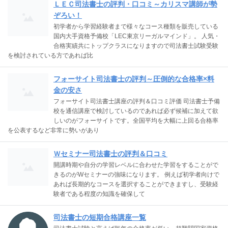
ＬＥＣ司法書士の評判・口コミ～カリスマ講師が勢
ぞろい！
初学者から学習経験者まで様々なコース種類を販売している
国内大手資格予備校「LEC東京リーガルマインド」。 人気・
合格実績共にトップクラスになりますので司法書士試験受験
を検討されている方であれば比
フォーサイト司法書士の評判～圧倒的な合格率×料
金の安さ
フォーサイト司法書士講座の評判＆口コミ評価 司法書士予備
校を通信講座で検討しているのであれば必ず候補に加えて欲
しいのがフォーサイトです。全国平均を大幅に上回る合格率
を公表するなど非常に勢いがあり
Ｗセミナー司法書士の評判＆口コミ
開講時期や自分の学習レベルに合わせた学習をすることがで
きるのがWセミナーの強味になります。 例えば初学者向けで
あれば長期的なコースを選択することができますし、受験経
験者である程度の知識を確保して
司法書士の短期合格講座一覧