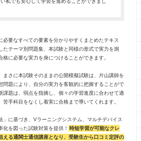
ない私でも安心して学習を進めることができまし
に必要なすべての要素を分かりやすくまとめたテキス
したテーマ別問題集、本試験と同様の形式で実力を測
合格に必要な実力を身につけることができます。
、まさに本試験そのままの公開模擬試験は、片山講師を
想問題により、自分の実力を客観的に把握することがで
断課題は、弱点を指摘し、個々の学習進度に合わせて適
、苦手科目をなくし着実に合格まで導いてくれます。
法」に基づき、Vラーニングシステム、マルチデバイス
率化を図った試験対策を提供！
時短学習が可能なクレ
狙える通関士通信講座となり、受験生から口コミ定評の