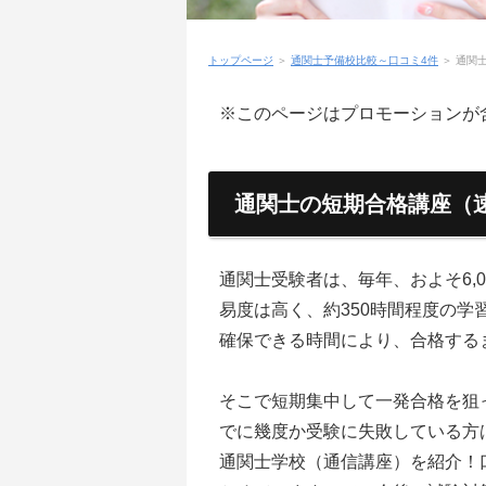
トップページ
＞
通関士予備校比較～口コミ4件
＞
通関
※このページはプロモーションが
通関士の短期合格講座（
通関士受験者は、毎年、およそ6,00
易度は高く、約350時間程度の学
確保できる時間により、合格する
そこで短期集中して一発合格を狙
でに幾度か受験に失敗している方
通関士学校（通信講座）を紹介！