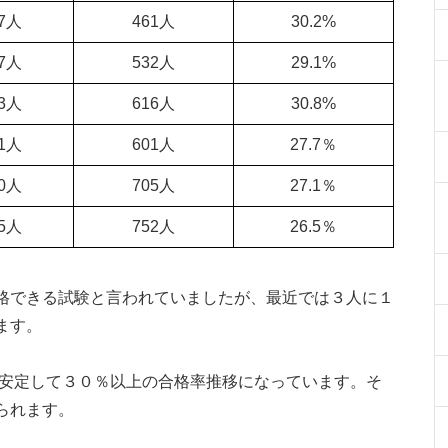
27人
461人
30.2%
27人
532人
29.1%
03人
616人
30.8%
71人
601人
27.7％
00人
705人
27.1％
35人
752人
26.5％
格できる試験と言われていましたが、最近では３人に１
ます。
は安定して３０％以上の合格率推移になっています。そ
られます。