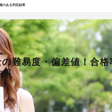
拠のある判定結果
士の難易度・偏差値！合格
結果