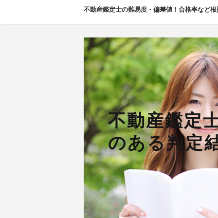
不動産鑑定士の難易度・偏差値！合格率など根
不動産鑑定
のある判定