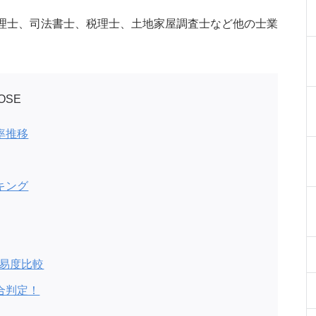
理士、司法書士、税理士、土地家屋調査士など他の士業
OSE
率推移
キング
難易度比較
合判定！