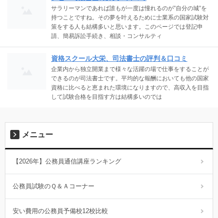
サラリーマンであれば誰もが一度は憧れるのが”自分の城”を
持つことですね。その夢を叶えるために士業系の国家試験対
策をする人も結構多いと思います。このページでは登記申
請、簡易訴訟手続き、相談・コンサルティ
資格スクール大栄、司法書士の評判＆口コミ
企業内から独立開業まで様々な活躍の場で仕事をすることが
できるのが司法書士です。平均的な報酬においても他の国家
資格に比べると恵まれた環境になりますので、高収入を目指
して試験合格を目指す方は結構多いのでは
メニュー
【2026年】公務員通信講座ランキング
公務員試験のＱ＆Ａコーナー
安い費用の公務員予備校12校比較