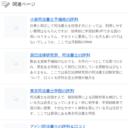
関連ページ
小泉司法書士予備校の評判
仕事と両立して司法書士を目指す方にとっては、利用しやす
い費用はもちろんですが、効率的に学習効果UPできる質の
高いカリキュラム、テキストに重視している方も多いのでは
ないでしょうか。ここでは月額制のWeb
辰巳法律研究所、司法書士の評判
数ある資格予備校のなかでも、大手の一つとして位置づけさ
れ、歴史ある学校として辰巳に注目している受験生は少なく
ありません。ここでは辰巳法律研究所の司法書士試験対策に
ついて、口コミ＆評判を交え特徴や魅力を
東京司法書士学院の評判
司法書士を目指す人で、個別指導による試験対策を検討して
いる方は必見となっていますよ！特に初学者、学習経験者で
質の高い授業、十分なサポート体制を望んでいる方は注目で
す。ここでは新宿にある東京司法書士学院
アビバ司法書士の評判＆口コミ