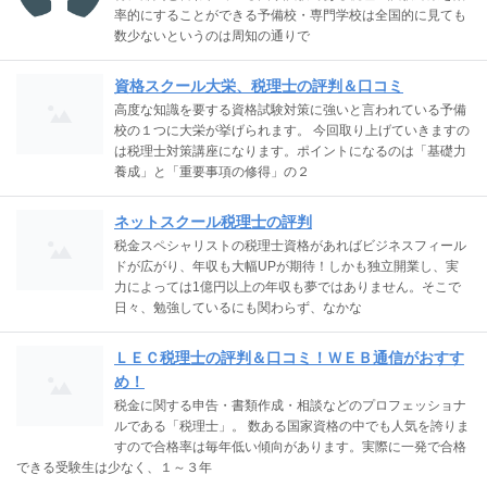
率的にすることができる予備校・専門学校は全国的に見ても
数少ないというのは周知の通りで
資格スクール大栄、税理士の評判＆口コミ
高度な知識を要する資格試験対策に強いと言われている予備
校の１つに大栄が挙げられます。 今回取り上げていきますの
は税理士対策講座になります。ポイントになるのは「基礎力
養成」と「重要事項の修得」の２
ネットスクール税理士の評判
税金スペシャリストの税理士資格があればビジネスフィール
ドが広がり、年収も大幅UPが期待！しかも独立開業し、実
力によっては1億円以上の年収も夢ではありません。そこで
日々、勉強しているにも関わらず、なかな
ＬＥＣ税理士の評判＆口コミ！ＷＥＢ通信がおすす
め！
税金に関する申告・書類作成・相談などのプロフェッショナ
ルである「税理士」。 数ある国家資格の中でも人気を誇りま
すので合格率は毎年低い傾向があります。実際に一発で合格
できる受験生は少なく、１～３年