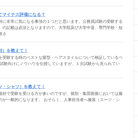
てマイナス評価になる？
時に非常に気になる事項の１つだと思います。公務員試験の受験する
）の記載は必須となりますので、大学院及び大学中退、専門学校・短
験さ
別）を教えて！
を受験する時のベストな髪型・ヘアスタイルについて検証しているペ
接試験向けにノウハウを伝授していますが、１次試験から見られてい
ツ・シャツ）を教えて！
格好で受験を受ける方が多いのですが、個別・集団面接においては服
のが一般的になります。 おそらく、人事担当者へ服装（スーツ・シ