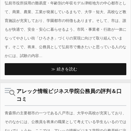
弘前市役所採用の難易度・年齢別の年収モデル津軽地方の中心都市とし
て、商業、農業、工業が発展しているまちで、大学・短大、高校など教
育施設が充実しており、学園都市の特徴もあります。そして、市は、誰
もが快適で、安全・安心に暮らせるよう、市民・事業者・行政が一体に
なってやさしい街「ひろさき」づくりの実現に向けて取り組んでいま
す。そこで、将来、公務員として弘前市で働きたいと思っている人のな
かには、試験の内容...
続きを読む
アレック情報ビジネス学院公務員の評判＆口
コミ
青森県の主要都市の一つである八戸市は、大学や高校が充実しており、
そのなかには、公務員を将来の職業として考えている学生もいるのでは
ないでしょうか。ここでは、アレック情報ビジネス学院の公務員科に注