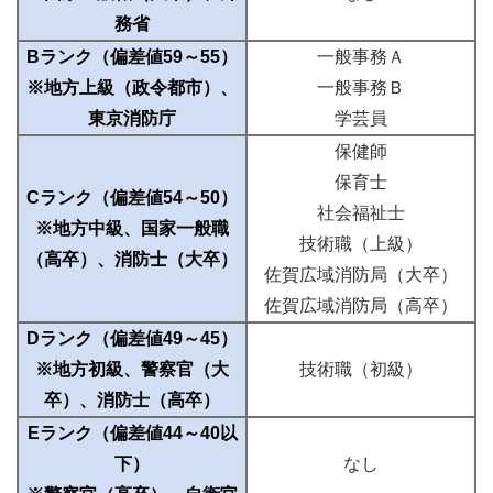
務省
Bランク（偏差値59～55）
一般事務Ａ
※地方上級（政令都市）、
一般事務Ｂ
東京消防庁
学芸員
保健師
保育士
Cランク（偏差値54～50）
社会福祉士
※地方中級、国家一般職
技術職（上級）
（高卒）、消防士（大卒）
佐賀広域消防局（大卒）
佐賀広域消防局（高卒）
Dランク（偏差値49～45）
※地方初級、警察官（大
技術職（初級）
卒）、消防士（高卒）
Eランク（偏差値44～40以
下）
なし