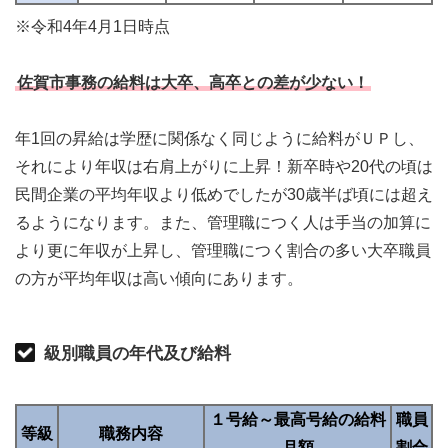
※令和4年4月1日時点
佐賀市事務の給料は大卒、高卒との差が少ない！
年1回の昇給は学歴に関係なく同じように給料がＵＰし、
それにより年収は右肩上がりに上昇！新卒時や20代の頃は
民間企業の平均年収より低めでしたが30歳半ば頃には超え
るようになります。また、管理職につく人は手当の加算に
より更に年収が上昇し、管理職につく割合の多い大卒職員
の方が平均年収は高い傾向にあります。
級別職員の年代及び給料
１号給～最高号給の給料
職員
等級
職務内容
月額
割合