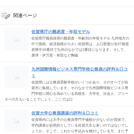
関連ページ
佐賀県庁の難易度・年収モデル
佐賀県庁職員採用の難易度・年齢別の年収モデル 九州地方の
中で面積、経済規模が小さい佐賀県は、人口密度が全47都道
府県中16番目で九州のなかでは2番目になります。そして、
唐津・伊万里・有田など陶磁
九州国際情報ビジネス専門学校公務員の評判＆口コ
ミ
佐賀県には公務員受験学校がいくつかあり、そのすべてが佐
賀市に集積しています。そのなかで九州国際情報ビジネス専
門学校に関心を高めている高校生、大学生、社会人、フリー
ターの方もいることでしょう。ここでは口
佐賀大学公務員講座の評判＆口コミ
佐賀県内には大手の公務員専門予備校が少ないのが現状で、
学内講座が必然的としている佐賀大生も多いのではないでし
ょうか。そこで、これから申込みを検討している方、また予