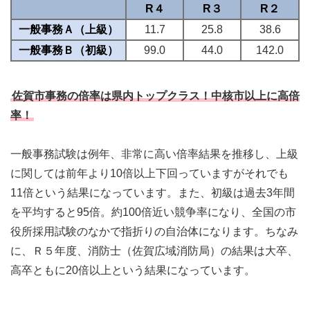
R４
R３
R２
一般事務Ａ（上級）
11.7
25.8
38.6
一般事務Ｂ（初級）
99.0
44.0
142.0
佐賀市事務の倍率は県内トップクラス！中核市以上に高倍
率！
一般事務試験は例年、非常に高い倍率結果を推移し、上級
に関しては前年より10倍以上下回っていますがそれでも
11倍という結果になっています。また、初級は過去3年間
を平均すると95倍。約100倍近い競争率になり、全国の市
役所採用試験のなかで指折りの自治体になります。ちなみ
に、Ｒ５年度、消防士（佐賀広域消防局）の結果は大卒、
高卒ともに20倍以上という結果になっています。