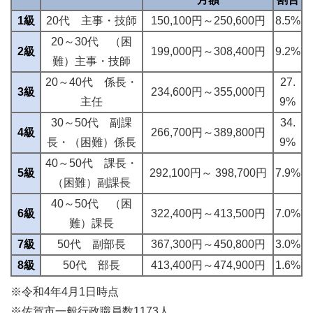
1級
20代 主事・技師
150,100円～250,600円
8.5%
20～30代 （困
2級
199,000円～308,400円
9.2%
難）主事・技師
20～40代 係長・
27.
3級
234,600円～355,000円
主任
9%
30～50代 副課
34.
4級
266,700円～389,800円
長・（困難）係長
9%
40～50代 課長・
5級
292,100円～ 398,700円
7.9%
（困難）副課長
40～50代 （困
6級
322,400円～413,500円
7.0%
難）課長
7級
50代 副部長
367,300円～450,800円
3.0%
8級
50代 部長
413,400円～474,900円
1.6%
※令和4年4月1日時点
※佐賀市一般行政職員数1173人