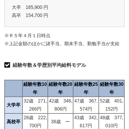
大卒 185,900 円
高卒 154,700 円
※Ｒ５年４月１日時点
※上記金額のほかに諸手当、期末手当、勤勉手当が支給
経験年数＆学歴別平均給料モデル
経験年数10
経験年数20
経験年数25
経験年数30
年
年
年
年
32歳 271,
42歳 346,
47歳 367,
52歳 401,
大学卒
266円
806円
574円
152円
28歳 222,
43歳 342,
48歳 377,
高校卒
38歳 ー
700円
617円
010円