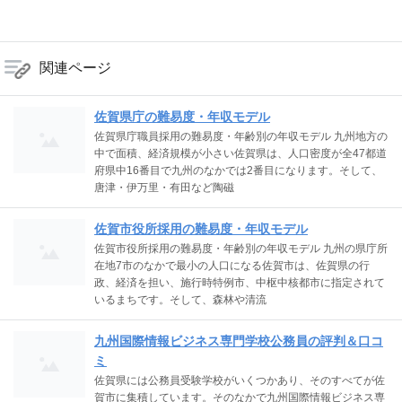
関連ページ
佐賀県庁の難易度・年収モデル
佐賀県庁職員採用の難易度・年齢別の年収モデル 九州地方の
中で面積、経済規模が小さい佐賀県は、人口密度が全47都道
府県中16番目で九州のなかでは2番目になります。そして、
唐津・伊万里・有田など陶磁
佐賀市役所採用の難易度・年収モデル
佐賀市役所採用の難易度・年齢別の年収モデル 九州の県庁所
在地7市のなかで最小の人口になる佐賀市は、佐賀県の行
政、経済を担い、施行時特例市、中枢中核都市に指定されて
いるまちです。そして、森林や清流
九州国際情報ビジネス専門学校公務員の評判＆口コ
ミ
佐賀県には公務員受験学校がいくつかあり、そのすべてが佐
賀市に集積しています。そのなかで九州国際情報ビジネス専