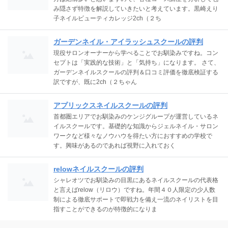
み隠さず特徴を解説していきたいと考えています。黒崎えり
子ネイルビューティカレッジ2ch（２ち
ガーデンネイル・アイラッシュスクールの評判
現役サロンオーナーから学べることでお馴染みですね。コン
セプトは「実践的な技術」と「気持ち」になります。 さて、
ガーデンネイルスクールの評判＆口コミ評価を徹底検証する
訳ですが、既に2ch（２ちゃん
アプリックスネイルスクールの評判
首都圏エリアでお馴染みのケンジグループが運営しているネ
イルスクールです。基礎的な知識からジェルネイル・サロン
ワークなど様々なノウハウを得たい方におすすめの学校で
す。興味があるのであれば視野に入れておく
relowネイルスクールの評判
シャレオツでお馴染みの目黒にあるネイルスクールの代表格
と言えばrelow（リロウ）ですね。年間４０人限定の少人数
制による徹底サポートで即戦力を備え一流のネイリストを目
指すことができるのが特徴的になりま