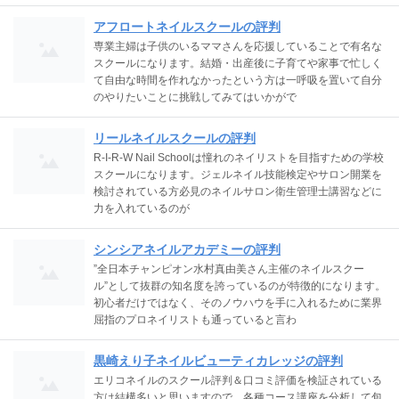
アフロートネイルスクールの評判
専業主婦は子供のいるママさんを応援していることで有名な
スクールになります。結婚・出産後に子育てや家事で忙しく
て自由な時間を作れなかったという方は一呼吸を置いて自分
のやりたいことに挑戦してみてはいかがで
リールネイルスクールの評判
R-I-R-W Nail Schoolは憧れのネイリストを目指すための学校
スクールになります。ジェルネイル技能検定やサロン開業を
検討されている方必見のネイルサロン衛生管理士講習などに
力を入れているのが
シンシアネイルアカデミーの評判
”全日本チャンピオン水村真由美さん主催のネイルスクー
ル”として抜群の知名度を誇っているのが特徴的になります。
初心者だけではなく、そのノウハウを手に入れるために業界
屈指のプロネイリストも通っていると言わ
黒崎えり子ネイルビューティカレッジの評判
エリコネイルのスクール評判＆口コミ評価を検証されている
方は結構多いと思いますので、各種コース講座を分析して包