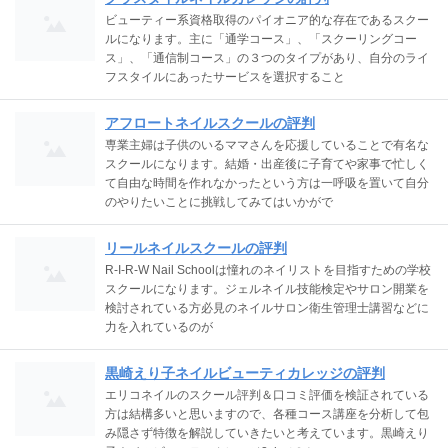
ビューティー系資格取得のパイオニア的な存在であるスクー
ルになります。主に「通学コース」、「スクーリングコー
ス」、「通信制コース」の３つのタイプがあり、自分のライ
フスタイルにあったサービスを選択すること
アフロートネイルスクールの評判
専業主婦は子供のいるママさんを応援していることで有名な
スクールになります。結婚・出産後に子育てや家事で忙しく
て自由な時間を作れなかったという方は一呼吸を置いて自分
のやりたいことに挑戦してみてはいかがで
リールネイルスクールの評判
R-I-R-W Nail Schoolは憧れのネイリストを目指すための学校
スクールになります。ジェルネイル技能検定やサロン開業を
検討されている方必見のネイルサロン衛生管理士講習などに
力を入れているのが
黒崎えり子ネイルビューティカレッジの評判
エリコネイルのスクール評判＆口コミ評価を検証されている
方は結構多いと思いますので、各種コース講座を分析して包
み隠さず特徴を解説していきたいと考えています。黒崎えり