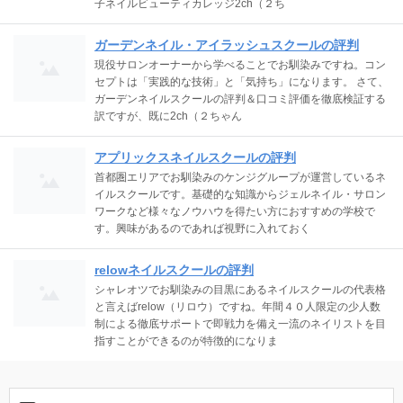
子ネイルビューティカレッジ2ch（２ち
ガーデンネイル・アイラッシュスクールの評判
現役サロンオーナーから学べることでお馴染みですね。コン
セプトは「実践的な技術」と「気持ち」になります。 さて、
ガーデンネイルスクールの評判＆口コミ評価を徹底検証する
訳ですが、既に2ch（２ちゃん
アプリックスネイルスクールの評判
首都圏エリアでお馴染みのケンジグループが運営しているネ
イルスクールです。基礎的な知識からジェルネイル・サロン
ワークなど様々なノウハウを得たい方におすすめの学校で
す。興味があるのであれば視野に入れておく
relowネイルスクールの評判
シャレオツでお馴染みの目黒にあるネイルスクールの代表格
と言えばrelow（リロウ）ですね。年間４０人限定の少人数
制による徹底サポートで即戦力を備え一流のネイリストを目
指すことができるのが特徴的になりま