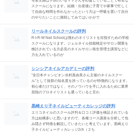
専業主婦は子供のいるママさんを応援していることで有名な
スクールになります。結婚・出産後に子育てや家事で忙しく
て自由な時間を作れなかったという方は一呼吸を置いて自分
のやりたいことに挑戦してみてはいかがで
リールネイルスクールの評判
R-I-R-W Nail Schoolは憧れのネイリストを目指すための学校
スクールになります。ジェルネイル技能検定やサロン開業を
検討されている方必見のネイルサロン衛生管理士講習などに
力を入れているのが
シンシアネイルアカデミーの評判
”全日本チャンピオン水村真由美さん主催のネイルスクー
ル”として抜群の知名度を誇っているのが特徴的になります。
初心者だけではなく、そのノウハウを手に入れるために業界
屈指のプロネイリストも通っていると言わ
黒崎えり子ネイルビューティカレッジの評判
エリコネイルのスクール評判＆口コミ評価を検証されている
方は結構多いと思いますので、各種コース講座を分析して包
み隠さず特徴を解説していきたいと考えています。黒崎えり
子ネイルビューティカレッジ2ch（２ち