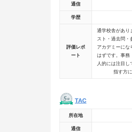
通信
学歴
通学校舎があり
スト・過去問・
評価レポ
アカデミーにな
ート
はずです。事務
人的には注目し
指す方
TAC
所在地
通信