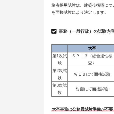
格者採用試験は、建築技術職につ
を面接試験により決定します。
事務（一般行政）の試験内
大卒
第1次試
ＳＰＩ３（総合適性検
験
査）
第2次試
ＷＥＢにて面接試験
験
第3次試
対面にて面接試験
験
大卒事務は公務員試験準備が不要