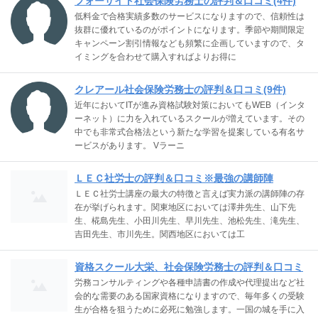
フォーサイト社会保険労務士の評判＆口コミ(4件)
低料金で合格実績多数のサービスになりますので、信頼性は
抜群に優れているのがポイントになります。季節や期間限定
キャンペーン割引情報なども頻繁に企画していますので、タ
イミングを合わせて購入すればよりお得に
クレアール社会保険労務士の評判＆口コミ(9件)
近年においてITが進み資格試験対策においてもWEB（インタ
ーネット）に力を入れているスクールが増えています。その
中でも非常式合格法という新たな学習を提案している有名サ
ービスがあります。 Vラーニ
ＬＥＣ社労士の評判＆口コミ※最強の講師陣
ＬＥＣ社労士講座の最大の特徴と言えば実力派の講師陣の存
在が挙げられます。関東地区においては澤井先生、山下先
生、椛島先生、小田川先生、早川先生、池松先生、滝先生、
吉田先生、市川先生。関西地区においては工
資格スクール大栄、社会保険労務士の評判＆口コミ
労務コンサルティングや各種申請書の作成や代理提出など社
会的な需要のある国家資格になりますので、毎年多くの受験
生が合格を狙うために必死に勉強します。一国の城を手に入