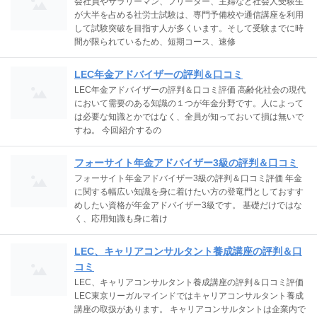
会社員やサラリーマン、フリーター、主婦など社会人受験生
が大半を占める社労士試験は、専門予備校や通信講座を利用
して試験突破を目指す人が多くいます。そして受験までに時
間が限られているため、短期コース、速修
LEC年金アドバイザーの評判＆口コミ
LEC年金アドバイザーの評判＆口コミ評価 高齢化社会の現代
において需要のある知識の１つが年金分野です。人によって
は必要な知識とかではなく、全員が知っておいて損は無いで
すね。 今回紹介するの
フォーサイト年金アドバイザー3級の評判＆口コミ
フォーサイト年金アドバイザー3級の評判＆口コミ評価 年金
に関する幅広い知識を身に着けたい方の登竜門としておすす
めしたい資格が年金アドバイザー3級です。 基礎だけではな
く、応用知識も身に着け
LEC、キャリアコンサルタント養成講座の評判＆口
コミ
LEC、キャリアコンサルタント養成講座の評判＆口コミ評価
LEC東京リーガルマインドではキャリアコンサルタント養成
講座の取扱があります。 キャリアコンサルタントは企業内で