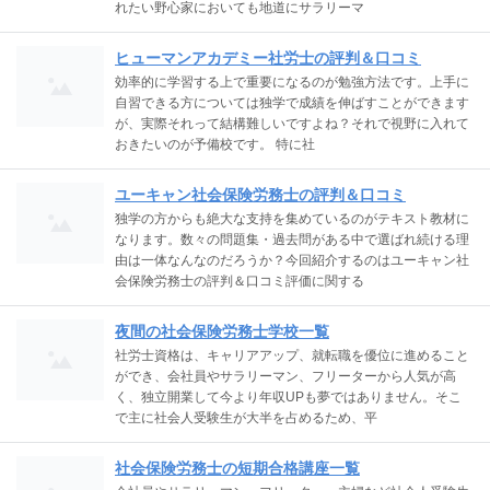
れたい野心家においても地道にサラリーマ
ヒューマンアカデミー社労士の評判＆口コミ
効率的に学習する上で重要になるのが勉強方法です。上手に
自習できる方については独学で成績を伸ばすことができます
が、実際それって結構難しいですよね？それで視野に入れて
おきたいのが予備校です。 特に社
ユーキャン社会保険労務士の評判＆口コミ
独学の方からも絶大な支持を集めているのがテキスト教材に
なります。数々の問題集・過去問がある中で選ばれ続ける理
由は一体なんなのだろうか？今回紹介するのはユーキャン社
会保険労務士の評判＆口コミ評価に関する
夜間の社会保険労務士学校一覧
社労士資格は、キャリアアップ、就転職を優位に進めること
ができ、会社員やサラリーマン、フリーターから人気が高
く、独立開業して今より年収UPも夢ではありません。そこ
で主に社会人受験生が大半を占めるため、平
社会保険労務士の短期合格講座一覧