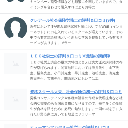
キャンペーン割引情報なども頻繁に企画していますので、タ
イミングを合わせて購入すればよりお得に
クレアール社会保険労務士の評判＆口コミ(9件)
近年においてITが進み資格試験対策においてもWEB（インタ
ーネット）に力を入れているスクールが増えています。その
中でも非常式合格法という新たな学習を提案している有名サ
ービスがあります。 Vラーニ
ＬＥＣ社労士の評判＆口コミ※最強の講師陣
ＬＥＣ社労士講座の最大の特徴と言えば実力派の講師陣の存
在が挙げられます。関東地区においては澤井先生、山下先
生、椛島先生、小田川先生、早川先生、池松先生、滝先生、
吉田先生、市川先生。関西地区においては工
資格スクール大栄、社会保険労務士の評判＆口コミ
労務コンサルティングや各種申請書の作成や代理提出など社
会的な需要のある国家資格になりますので、毎年多くの受験
生が合格を狙うために必死に勉強します。一国の城を手に入
れたい野心家においても地道にサラリーマ
ヒューマンアカデミー社労士の評判＆口コミ