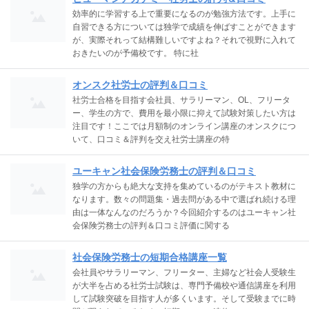
効率的に学習する上で重要になるのが勉強方法です。上手に
自習できる方については独学で成績を伸ばすことができます
が、実際それって結構難しいですよね？それで視野に入れて
おきたいのが予備校です。 特に社
オンスク社労士の評判＆口コミ
社労士合格を目指す会社員、サラリーマン、OL、フリータ
ー、学生の方で、費用を最小限に抑えて試験対策したい方は
注目です！ここでは月額制のオンライン講座のオンスクにつ
いて、口コミ＆評判を交え社労士講座の特
ユーキャン社会保険労務士の評判＆口コミ
独学の方からも絶大な支持を集めているのがテキスト教材に
なります。数々の問題集・過去問がある中で選ばれ続ける理
由は一体なんなのだろうか？今回紹介するのはユーキャン社
会保険労務士の評判＆口コミ評価に関する
社会保険労務士の短期合格講座一覧
会社員やサラリーマン、フリーター、主婦など社会人受験生
が大半を占める社労士試験は、専門予備校や通信講座を利用
して試験突破を目指す人が多くいます。そして受験までに時