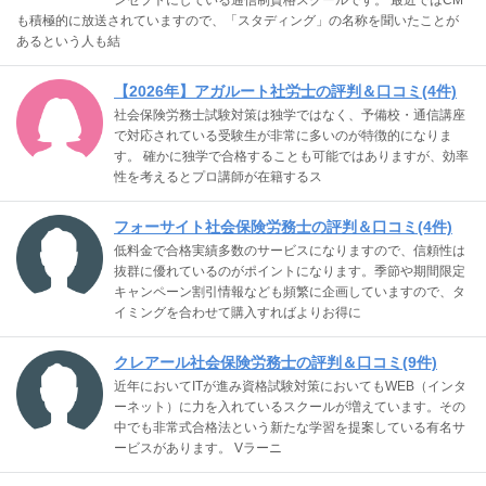
も積極的に放送されていますので、「スタディング」の名称を聞いたことが
あるという人も結
【2026年】アガルート社労士の評判＆口コミ(4件)
社会保険労務士試験対策は独学ではなく、予備校・通信講座
で対応されている受験生が非常に多いのが特徴的になりま
す。 確かに独学で合格することも可能ではありますが、効率
性を考えるとプロ講師が在籍するス
フォーサイト社会保険労務士の評判＆口コミ(4件)
低料金で合格実績多数のサービスになりますので、信頼性は
抜群に優れているのがポイントになります。季節や期間限定
キャンペーン割引情報なども頻繁に企画していますので、タ
イミングを合わせて購入すればよりお得に
クレアール社会保険労務士の評判＆口コミ(9件)
近年においてITが進み資格試験対策においてもWEB（インタ
ーネット）に力を入れているスクールが増えています。その
中でも非常式合格法という新たな学習を提案している有名サ
ービスがあります。 Vラーニ