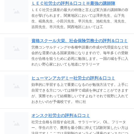
ＬＥＣ社労士の評判＆口コミ※最強の講師陣
ＬＥＣ社労士講座の最大の特徴と言えば実力派の講師陣の存
在が挙げられます。関東地区においては澤井先生、山下先
生、椛島先生、小田川先生、早川先生、池松先生、滝先生、
吉田先生、市川先生。関西地区においては工
資格スクール大栄、社会保険労務士の評判＆口コミ
労務コンサルティングや各種申請書の作成や代理提出など社
会的な需要のある国家資格になりますので、毎年多くの受験
生が合格を狙うために必死に勉強します。一国の城を手に入
れたい野心家においても地道にサラリーマ
ヒューマンアカデミー社労士の評判＆口コミ
効率的に学習する上で重要になるのが勉強方法です。上手に
自習できる方については独学で成績を伸ばすことができます
が、実際それって結構難しいですよね？それで視野に入れて
おきたいのが予備校です。 特に社
オンスク社労士の評判＆口コミ
社労士合格を目指す会社員、サラリーマン、OL、フリータ
ー、学生の方で、費用を最小限に抑えて試験対策したい方は
注目です！ここでは月額制のオンライン講座のオンスクにつ