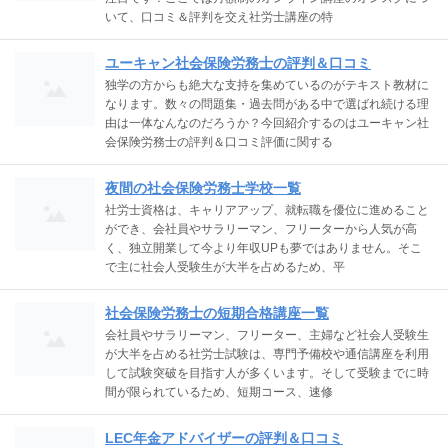
いて、口コミ＆評判を交え社労士講座の特
ユーキャン社会保険労務士の評判＆口コミ
独学の方からも絶大な支持を集めているのがテキスト教材に
なります。数々の問題集・過去問がある中で選ばれ続ける理
由は一体なんなのだろうか？今回紹介するのはユーキャン社
会保険労務士の評判＆口コミ評価に関する
夜間の社会保険労務士学校一覧
社労士資格は、キャリアアップ、就転職を優位に進めること
ができ、会社員やサラリーマン、フリーターから人気が高
く、独立開業して今より年収UPも夢ではありません。そこ
で主に社会人受験生が大半を占めるため、平
社会保険労務士の短期合格講座一覧
会社員やサラリーマン、フリーター、主婦など社会人受験生
が大半を占める社労士試験は、専門予備校や通信講座を利用
して試験突破を目指す人が多くいます。そして受験までに時
間が限られているため、短期コース、速修
LEC年金アドバイザーの評判＆口コミ