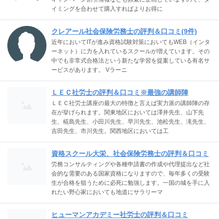
イミングを合わせて購入すればよりお得に
クレアール社会保険労務士の評判＆口コミ(9件)
近年においてITが進み資格試験対策においてもWEB（インタ
ーネット）に力を入れているスクールが増えています。その
中でも非常式合格法という新たな学習を提案している有名サ
ービスがあります。 Vラーニ
ＬＥＣ社労士の評判＆口コミ※最強の講師陣
ＬＥＣ社労士講座の最大の特徴と言えば実力派の講師陣の存
在が挙げられます。関東地区においては澤井先生、山下先
生、椛島先生、小田川先生、早川先生、池松先生、滝先生、
吉田先生、市川先生。関西地区においては工
資格スクール大栄、社会保険労務士の評判＆口コミ
労務コンサルティングや各種申請書の作成や代理提出など社
会的な需要のある国家資格になりますので、毎年多くの受験
生が合格を狙うために必死に勉強します。一国の城を手に入
れたい野心家においても地道にサラリーマ
ヒューマンアカデミー社労士の評判＆口コミ