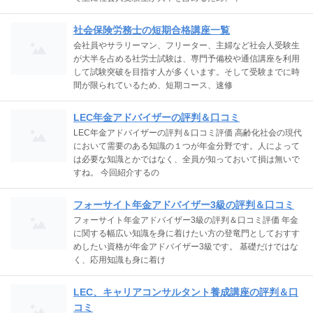
社会保険労務士の短期合格講座一覧
会社員やサラリーマン、フリーター、主婦など社会人受験生
が大半を占める社労士試験は、専門予備校や通信講座を利用
して試験突破を目指す人が多くいます。そして受験までに時
間が限られているため、短期コース、速修
LEC年金アドバイザーの評判＆口コミ
LEC年金アドバイザーの評判＆口コミ評価 高齢化社会の現代
において需要のある知識の１つが年金分野です。人によって
は必要な知識とかではなく、全員が知っておいて損は無いで
すね。 今回紹介するの
フォーサイト年金アドバイザー3級の評判＆口コミ
フォーサイト年金アドバイザー3級の評判＆口コミ評価 年金
に関する幅広い知識を身に着けたい方の登竜門としておすす
めしたい資格が年金アドバイザー3級です。 基礎だけではな
く、応用知識も身に着け
LEC、キャリアコンサルタント養成講座の評判＆口
コミ