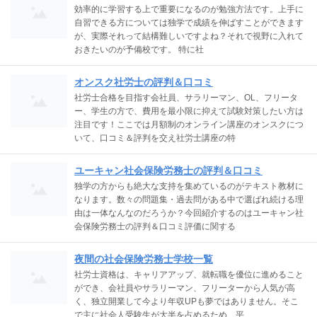
効率的に学習する上で重要になるのが勉強方法です。上手に
自習できる方については独学で成績を伸ばすことができます
が、実際それって結構難しいですよね？それで視野に入れて
おきたいのが予備校です。 特に社
オンスク社労士の評判＆口コミ
社労士合格を目指す会社員、サラリーマン、OL、フリータ
ー、学生の方で、費用を最小限に抑えて試験対策したい方は
注目です！ここでは月額制のオンライン講座のオンスクにつ
いて、口コミ＆評判を交え社労士講座の特
ユーキャン社会保険労務士の評判＆口コミ
独学の方からも絶大な支持を集めているのがテキスト教材に
なります。数々の問題集・過去問がある中で選ばれ続ける理
由は一体なんなのだろうか？今回紹介するのはユーキャン社
会保険労務士の評判＆口コミ評価に関する
夜間の社会保険労務士学校一覧
社労士資格は、キャリアアップ、就転職を優位に進めること
ができ、会社員やサラリーマン、フリーターから人気が高
く、独立開業して今より年収UPも夢ではありません。そこ
で主に社会人受験生が大半を占めるため、平