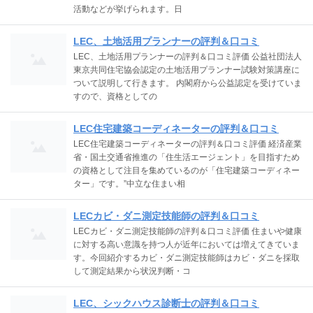
活動などが挙げられます。日
LEC、土地活用プランナーの評判＆口コミ
LEC、土地活用プランナーの評判＆口コミ評価 公益社団法人
東京共同住宅協会認定の土地活用プランナー試験対策講座に
ついて説明して行きます。 内閣府から公益認定を受けていま
すので、資格としての
LEC住宅建築コーディネーターの評判＆口コミ
LEC住宅建築コーディネーターの評判＆口コミ評価 経済産業
省・国土交通省推進の「住生活エージェント」を目指すため
の資格として注目を集めているのが「住宅建築コーディネー
ター」です。”中立な住まい相
LECカビ・ダニ測定技能師の評判＆口コミ
LECカビ・ダニ測定技能師の評判＆口コミ評価 住まいや健康
に対する高い意識を持つ人が近年においては増えてきていま
す。今回紹介するカビ・ダニ測定技能師はカビ・ダニを採取
して測定結果から状況判断・コ
LEC、シックハウス診断士の評判＆口コミ