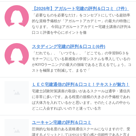
【2026年】アガルート宅建の評判＆口コミ（7件）
「必要なものを必要なだけ」をコンセプトにしている超効率
的な資格予備校が「アガルートアカデミー」の最大の特徴に
なります。 今回はアガルートアカデミー宅建士講座の評判＆
口コミ評価を中心にポイントを徹
スタディング宅建の評判＆口コミ(6件)
「だれでも」、「いつでも」、「どこでも」の学習BIG３を
モチーフにしている新感覚の学習システムを導入しているの
がKIYOラーニングの最大の強味であると言えるでしょう。コ
ストを極限まで削減して、まるで「
ＬＥＣ宅建通信の評判＆口コミ！テキストが魅力！
宅建士試験対策講座の取扱いがあるスクールは通学・通信共
に非常に多いです。ある程度の規模の大きさの予備校であれ
ば大体力を入れているかと思います。そのたくさんの中から
どこに入会すればいいの？と迷っている方
ユーキャン宅建の評判＆口コミ
圧倒的な知名度のある資格通信スクールになりますので、受
講するメリットとしてはやはり安心感と信頼性であると言え