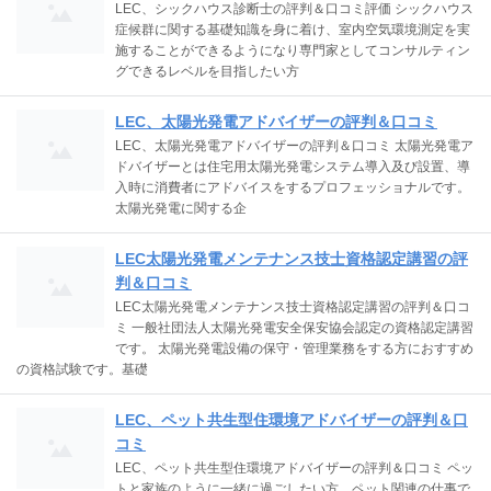
LEC、シックハウス診断士の評判＆口コミ評価 シックハウス
症候群に関する基礎知識を身に着け、室内空気環境測定を実
施することができるようになり専門家としてコンサルティン
グできるレベルを目指したい方
LEC、太陽光発電アドバイザーの評判＆口コミ
LEC、太陽光発電アドバイザーの評判＆口コミ 太陽光発電ア
ドバイザーとは住宅用太陽光発電システム導入及び設置、導
入時に消費者にアドバイスをするプロフェッショナルです。
太陽光発電に関する企
LEC太陽光発電メンテナンス技士資格認定講習の評
判＆口コミ
LEC太陽光発電メンテナンス技士資格認定講習の評判＆口コ
ミ 一般社団法人太陽光発電安全保安協会認定の資格認定講習
です。 太陽光発電設備の保守・管理業務をする方におすすめ
の資格試験です。基礎
LEC、ペット共生型住環境アドバイザーの評判＆口
コミ
LEC、ペット共生型住環境アドバイザーの評判＆口コミ ペッ
トと家族のように一緒に過ごしたい方、ペット関連の仕事で