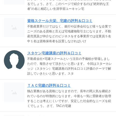
るでしょう。さて、このページで紹介するのは”絶対的な王
者”の名に相応しい生涯学習ユーキャン宅
資格スクール大栄、宅建の評判＆口コミ
不動産業界だけではなく、銀行や証券会社など様々な企業で
ニーズのある資格と言えば宅地建物取引士になります。不動
産売買及び仲介などのビジネスをする事業所では従業員５名
中１名は資格保有者を設置しなければいけ
スタケン宅建講座の評判＆口コミ
不動産会社×宅建スクールという注目の予備校が登場しまし
たので、報告させて頂きたいと思います。 今回はスターカレ
ッジ（スタケン）宅建講座の評判＆口コミ評価のテーマで解
説していきたいと思います。スタ
ＴＡＣ宅建の評判＆口コミ
独占業務がある資格になりますので、長年の間人気を継続さ
れているのが特徴的になります。今後も一気に受験者が急増
することは考えにくいですが、安定した社会的なニーズを続
くでしょう。 さて、TACの宅建