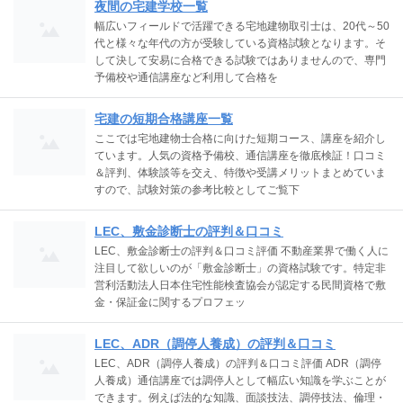
夜間の宅建学校一覧
幅広いフィールドで活躍できる宅地建物取引士は、20代～50
代と様々な年代の方が受験している資格試験となります。そ
して決して安易に合格できる試験ではありませんので、専門
予備校や通信講座など利用して合格を
宅建の短期合格講座一覧
ここでは宅地建物士合格に向けた短期コース、講座を紹介し
ています。人気の資格予備校、通信講座を徹底検証！口コミ
＆評判、体験談等を交え、特徴や受講メリットまとめていま
すので、試験対策の参考比較としてご覧下
LEC、敷金診断士の評判＆口コミ
LEC、敷金診断士の評判＆口コミ評価 不動産業界で働く人に
注目して欲しいのが「敷金診断士」の資格試験です。特定非
営利活動法人日本住宅性能検査協会が認定する民間資格で敷
金・保証金に関するプロフェッ
LEC、ADR（調停人養成）の評判＆口コミ
LEC、ADR（調停人養成）の評判＆口コミ評価 ADR（調停
人養成）通信講座では調停人として幅広い知識を学ぶことが
できます。例えば法的な知識、面談技法、調停技法、倫理・