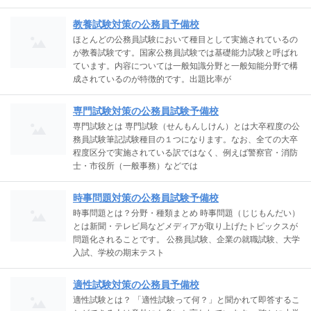
教養試験対策の公務員予備校
ほとんどの公務員試験において種目として実施されているの
が教養試験です。国家公務員試験では基礎能力試験と呼ばれ
ています。内容については一般知識分野と一般知能分野で構
成されているのが特徴的です。出題比率が
専門試験対策の公務員試験予備校
専門試験とは 専門試験（せんもんしけん）とは大卒程度の公
務員試験筆記試験種目の１つになります。なお、全ての大卒
程度区分で実施されている訳ではなく、例えば警察官・消防
士・市役所（一般事務）などでは
時事問題対策の公務員試験予備校
時事問題とは？分野・種類まとめ 時事問題（じじもんだい）
とは新聞・テレビ局などメディアが取り上げたトピックスが
問題化されることです。 公務員試験、企業の就職試験、大学
入試、学校の期末テスト
適性試験対策の公務員予備校
適性試験とは？ 「適性試験って何？」と聞かれて即答するこ