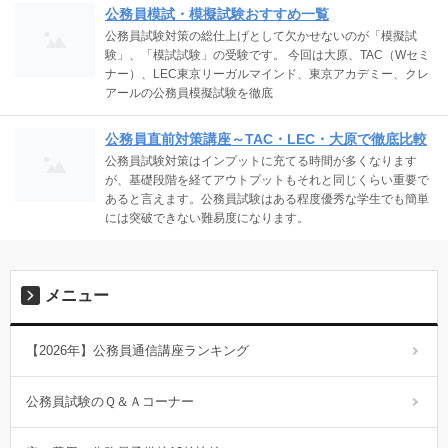
公務員模試・模擬試験おすすめ一覧
公務員試験対策の総仕上げとして欠かせないのが「模擬試
験」、「模試試験」の受験です。 今回は大原、TAC（Wセミ
ナー）、LEC東京リーガルマインド、東京アカデミー、クレ
アールの公務員模擬試験を徹底
公務員直前対策講座～TAC・LEC・大原で徹底比較
公務員試験対策はインプットに充てる時間が多くなります
が、基礎段階を経てアウトプットもそれと同じくらい重要で
あると言えます。公務員試験はある程度優秀な学生でも簡単
には突破できない難易度になります。
メニュー
【2026年】公務員通信講座ランキング
公務員試験のＱ＆Ａコーナー