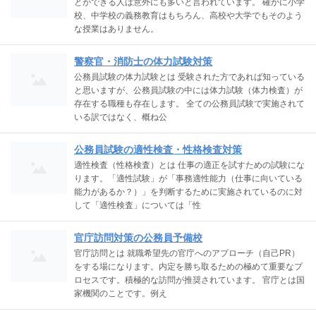
とができる人は意外にも多いと言われています。 確かに小学
校、中学校の義務教育はもちろん、高校や大学でもそのよう
な授業はありません。
警察官・消防士の体力試験対策
公務員試験の体力試験とは 受験された方であれば知っている
と思いますが、公務員試験の中には体力試験（体力検査）が
存在する職種も存在します。 全ての公務員試験で実施されて
いる訳ではなく、概ね公
公務員試験の適性検査・性格検査対策
適性検査（性格検査）とは 仕事の適正を試すための試験にな
ります。「適性試験」が「事務適性能力（仕事に向いている
能力があるか？）」を判断するために実施されているのに対
して「適性検査」については「性
官庁訪問対策の公務員予備校
官庁訪問とは 就職希望先の官庁へのアプローチ（自己PR）
をする場になります。内定を勝ち取るための極めて重要なプ
ロセスです。積極的な訪問が推奨されています。 官庁とは国
家機関のことです。例え