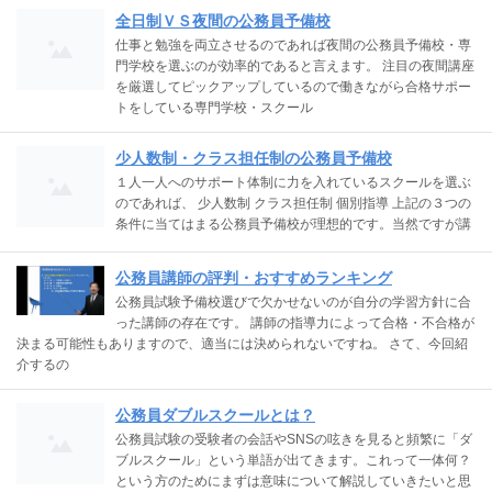
全日制ＶＳ夜間の公務員予備校
仕事と勉強を両立させるのであれば夜間の公務員予備校・専
門学校を選ぶのが効率的であると言えます。 注目の夜間講座
を厳選してピックアップしているので働きながら合格サポー
トをしている専門学校・スクール
少人数制・クラス担任制の公務員予備校
１人一人へのサポート体制に力を入れているスクールを選ぶ
のであれば、 少人数制 クラス担任制 個別指導 上記の３つの
条件に当てはまる公務員予備校が理想的です。当然ですが講
公務員講師の評判・おすすめランキング
公務員試験予備校選びで欠かせないのが自分の学習方針に合
った講師の存在です。 講師の指導力によって合格・不合格が
決まる可能性もありますので、適当には決められないですね。 さて、今回紹
介するの
公務員ダブルスクールとは？
公務員試験の受験者の会話やSNSの呟きを見ると頻繁に「ダ
ブルスクール」という単語が出てきます。これって一体何？
という方のためにまずは意味について解説していきたいと思