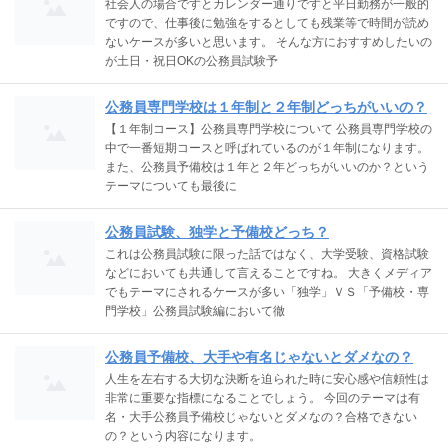
社会人の場合ですとカレンダー通りですと平日勤務が一般的
ですので、仕事後に勉強をするとしても残業等で時間が読め
ないケースが多いと思います。 そんな方におすすめしたいの
が土日・祝日OKの公務員試験予
公務員専門学校は１年制と２年制どっちがいいの？
【１年制コース】公務員専門学校について 公務員専門学校の
中で一番短期コースと呼ばれているのが１年制になります。
また、公務員予備校は１年と２年どっちがいいのか？という
テーマについても最後に
公務員試験、独学と予備校どっち？
これは公務員試験に限った話ではなく、大学受験、資格試験
などにおいても共通して言えることですね。 大きくメディア
でもテーマにされるケースが多い「独学」ＶＳ「予備校・専
門学校」公務員試験編において徹
公務員予備校、大手や有名じゃないとダメなの？
人生を左右する大切な決断を迫られた時に安心感や信頼性は
非常に重要な指標になることでしょう。 今回のテーマは有
名・大手公務員予備校じゃないとダメなの？合格できない
の？という内容になります。