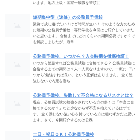
います。地方上級・国家一般職を筆頭に
短期集中型（速修）の公務員予備校
緊急で成し遂げたい！けど時間が無い！ そのような方のため
に短期の公務員予備校・専門学校を今回はご紹介していきた
いと思います。 合格までにどのくらいの期間必要ですか？で
も解説しましたが、通常
公務員予備校、いつから？入会時期を徹底検証！
いつから勉強すれば公務員試験に合格できる？ 公務員試験に
合格するまでの期間は１人一人異なりますので、一概に「”い
つから”勉強すれば良い」という正解はありません。 全く勉
強しないで内定を勝ち
公務員予備校、失敗して不合格になるリスクとは？
現在、公務員試験の勉強をされている方の多くは「本当に合
格できるのか？」など少なからず不安を抱えているはずで
す。 全く動じない強い心を持っている方は極わずかだと思い
ます。さて、今回紹介するのは公務
土日・祝日ＯＫ！公務員予備校