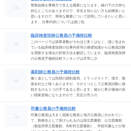
警察組織を事務方で支える職業になります。縁の下の力持ち
的なところがありますので、存在を知らない方も結構多いと
思いますので、簡単な概要について説明していきたいと思い
ます。 仕事内容については謎に包
臨床検査技師公務員の予備校比較
このページでは就業者数がそれほど多くはなく、謎に包まれ
ている臨床検査技師の仕事内容等の基礎知識から公務員試験
を受験する場合の対策方法を解説しています。臨床検査技師
の公務員予備校比較ランキングは非常に少
薬剤師公務員の予備校比較
働く道としては民間の調剤薬局、ドラッグストア、漢方、製
薬会社など様々ありますが、その１つとして公務員試験に挑
戦するのも１つの手であると思います。確かに希少価値の高
い国家資格になりますので、安定が売りの
司書公務員の予備校比較
司書公務員は大きく国家公務員と地方公務員に分かれてい
て、勤務先として挙げられるのは国立図書館、公立図書館
（都道府県立図書館、市町村立図書館）、学校司書などが挙