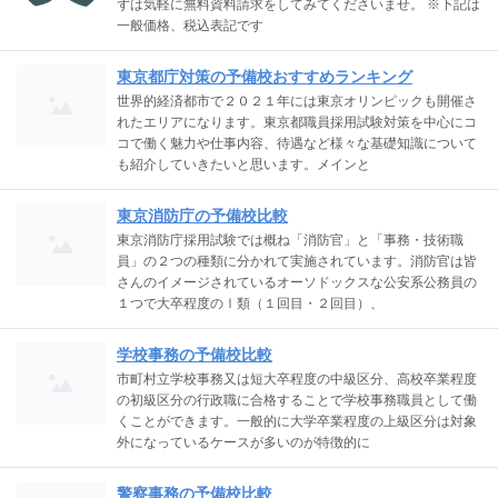
ずは気軽に無料資料請求をしてみてくださいませ。 ※下記は
一般価格、税込表記です
東京都庁対策の予備校おすすめランキング
世界的経済都市で２０２１年には東京オリンピックも開催さ
れたエリアになります。東京都職員採用試験対策を中心にコ
コで働く魅力や仕事内容、待遇など様々な基礎知識について
も紹介していきたいと思います。メインと
東京消防庁の予備校比較
東京消防庁採用試験では概ね「消防官」と「事務・技術職
員」の２つの種類に分かれて実施されています。消防官は皆
さんのイメージされているオーソドックスな公安系公務員の
１つで大卒程度のⅠ類（１回目・２回目）、
学校事務の予備校比較
市町村立学校事務又は短大卒程度の中級区分、高校卒業程度
の初級区分の行政職に合格することで学校事務職員として働
くことができます。一般的に大学卒業程度の上級区分は対象
外になっているケースが多いのが特徴的に
警察事務の予備校比較