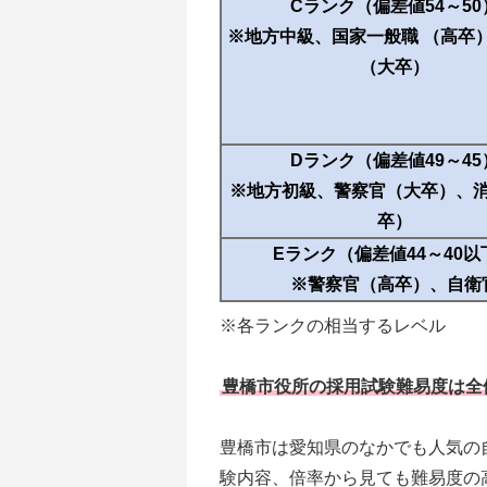
Cランク（偏差値54～50
※地方中級、国家一般職 （高卒
（大卒）
Dランク（偏差値49～45
※地方初級、警察官（大卒）、
卒）
Eランク（偏差値44～40以
※警察官（高卒）、自衛
※各ランクの相当するレベル
豊橋市役所の採用試験難易度は全
豊橋市は愛知県のなかでも人気の
験内容、倍率から見ても難易度の