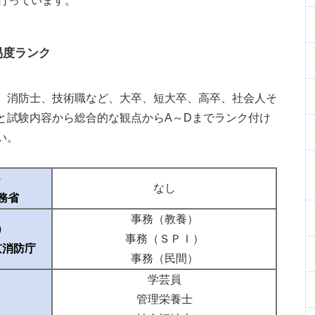
も行っています。
易度ランク
、消防士、技術職など、大卒、短大卒、高卒、社会人そ
と試験内容から総合的な観点からA～Dまでランク付け
い。
）
なし
務省
事務（教養）
）
事務（ＳＰＩ）
京消防庁
事務（民間）
学芸員
管理栄養士