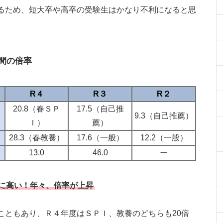
るため、短大卒や高卒の受験生はかなり不利になると思
間の倍率
R４
R３
R２
20.8（春ＳＰ
17.5（自己推
9.3（自己推薦）
Ｉ）
薦）
28.3（春教養）
17.6（一般）
12.2（一般）
13.0
46.0
ー
に高い！年々、倍率が上昇
こともあり、Ｒ４年度はＳＰＩ、教養のどちらも20倍