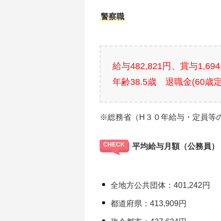
警察職
給与482,821円、賞与1,69
年齢38.5歳 退職金(60歳定
※総務省（H３０年給与・定員等
平均給与月額（公務員）
全地方公共団体：401,242円
都道府県：413,909円