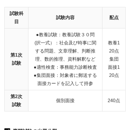
試験科
試験内容
配点
目
●教養試験：教養試験３０問
(択一式）：社会及び時事に関
教養1
する問題、文章理解、判断推
20点
第1次
理、数的推理、資料解釈など
集団
試験
●適性検査：事務能力診断検査
面接1
●集団面接：対象者に郵送する
20点
面接カードを記入して持参
第2次
個別面接
240点
試験