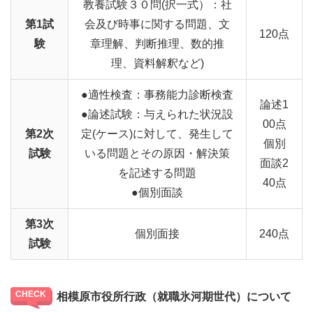
教養試験３０問(択一式）：社
第1試
会及び時事に関する問題、文
120点
験
章理解、判断推理、数的推
理、資料解釈など)
●適性検査：事務能力診断検査
論述1
●論述試験：与えられた状況設
00点
第2次
定(ケース)に対して、発生して
個別
試験
いる問題とその原因・解決策
面談2
を記述する問題
40点
●個別面談
第3次
個別面接
240点
試験
相模原市役所行政（就職氷河期世代）について