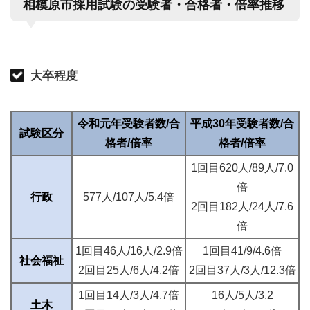
相模原市採用試験の受験者・合格者・倍率推移
大卒程度
令和元年受験者数/合
平成30年受験者数/合
試験区分
格者/倍率
格者/倍率
1回目620人/89人/7.0
倍
行政
577人/107人/5.4倍
2回目182人/24人/7.6
倍
1回目46人/16人/2.9倍
1回目41/9/4.6倍
社会福祉
2回目25人/6人/4.2倍
2回目37人/3人/12.3倍
1回目14人/3人/4.7倍
16人/5人/3.2
土木