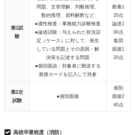
問題、文章理解、判断推理、
教養1
数的推理、資料解釈など
20点
●適性検査：事務能力診断検査
論述1
第1試
●論述試験：与えられた状況設
00点
験
定（ケース）に対して、発生
集団
している問題とその原因・解
面接1
決策を記述する問題
20点
●個別面談：対象者に郵送する
面接カードを記入して持参
個別
第2次
●個別面接
面接2
試験
40点
高校卒業程度（消防）