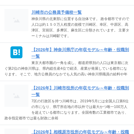
川崎市の公務員予備校一覧
神奈川県の北東部に位置する自治体です。 政令都市ですので
人口は約１５０万人程度の規模で川崎区、幸区、中原区、高
津区、宮前区、多摩区、麻生区に分類されています。 主要タ
ーミナルは川崎駅です。
【2026年】神奈川県庁の年収モデル～年齢・役職別
一覧
東京大都市圏の一角を成し、都道府県別の人口は東京都に次
ぐ第2位の神奈川県は、県内総生産4位で経済、産業が発展している都市にな
ります。 そこで、地方公務員のなかでも人気の高い神奈川県職員の給料や年
【2026年】川崎市役所の年収モデル～年齢・役職別
一覧
7区の行政区を持つ川崎市は、2019年5月には全国人口第6位
の市になり、県庁所在地の市以外では最大かつ唯一100万人
を超えている都市になります。全国有数の工業都市であり、
政令指定都市では最も財政に余裕
【2026年】相模原市役所の年収モデル～年齢・役職