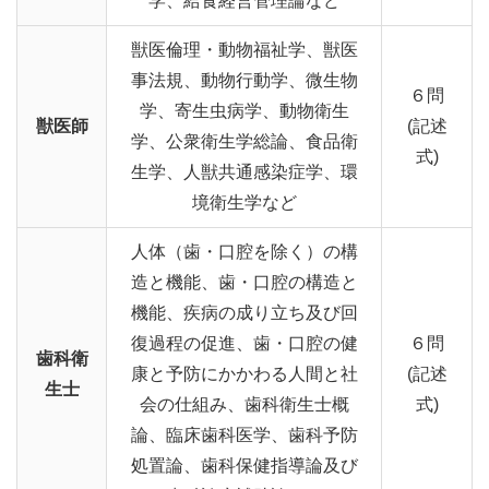
学、給食経営管理論など
獣医倫理・動物福祉学、獣医
事法規、動物行動学、微生物
６問
学、寄生虫病学、動物衛生
獣医師
(記述
学、公衆衛生学総論、食品衛
式)
生学、人獣共通感染症学、環
境衛生学など
人体（歯・口腔を除く）の構
造と機能、歯・口腔の構造と
機能、疾病の成り立ち及び回
復過程の促進、歯・口腔の健
６問
歯科衛
康と予防にかかわる人間と社
(記述
生士
会の仕組み、歯科衛生士概
式)
論、臨床歯科医学、歯科予防
処置論、歯科保健指導論及び