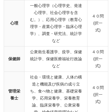
一般心理学（心理学史、発達
心理学、社会心理学を含
４０問
む。）、応用心理学（教育心
心理
(択一
理学・産業心理学・臨床心理
式)
学）、調査・研究法、統計学
など
公衆衛生看護学、疫学、保健
４０問
保健師
統計学、保健医療福祉行政論
(択一
など
式)
社会・環境と健康、人体の構
造と機能及び疾病の成り立
４０問
管理栄
ち、食べ物と健康、基礎栄養
(択一
養士
学、応用栄養学、栄養教育
式)
論、臨床栄養学、公衆栄養