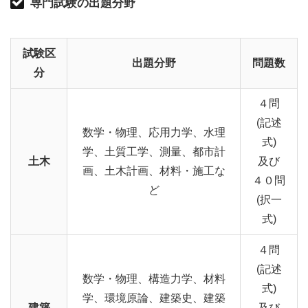
専門試験の出題分野
試験区
出題分野
問題数
分
４問
(記述
数学・物理、応用力学、水理
式)
学、土質工学、測量、都市計
土木
及び
画、土木計画、材料・施工な
４０問
ど
(択一
式)
４問
(記述
数学・物理、構造力学、材料
式)
学、環境原論、建築史、建築
建築
及び