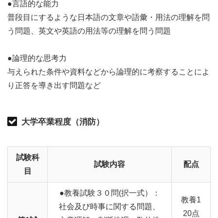
●言語的な能力
普段目にするような日本語の文章や語彙・用法の理解を問
う問題、英文や英語の用法等の理解を問う問題
●論理的な思考力
与えられた条件や資料などから論理的に考察することによ
り正答を導き出す問題など
大学卒業程度（消防）
試験科
試験内容
配点
目
●教養試験３０問(択一式）：
教養1
社会及び時事に関する問題、
20点