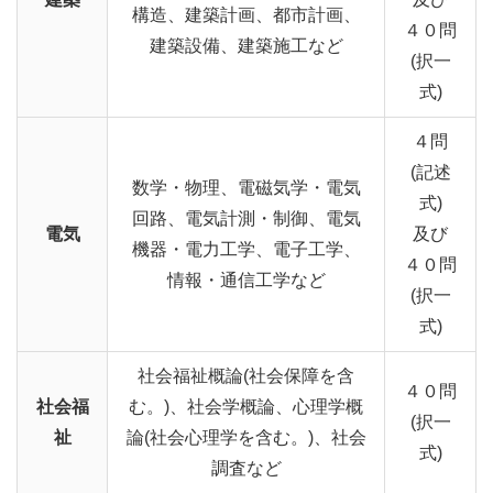
構造、建築計画、都市計画、
４０問
建築設備、建築施工など
(択一
式)
４問
(記述
数学・物理、電磁気学・電気
式)
回路、電気計測・制御、電気
電気
及び
機器・電力工学、電子工学、
４０問
情報・通信工学など
(択一
式)
社会福祉概論(社会保障を含
４０問
社会福
む。)、社会学概論、心理学概
(択一
祉
論(社会心理学を含む。)、社会
式)
調査など