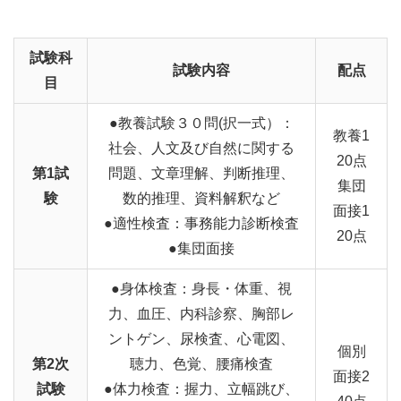
試験科
試験内容
配点
目
●教養試験３０問(択一式）：
教養1
社会、人文及び自然に関する
20点
第1試
問題、文章理解、判断推理、
集団
験
数的推理、資料解釈など
面接1
●適性検査：事務能力診断検査
20点
●集団面接
●身体検査：身長・体重、視
力、血圧、内科診察、胸部レ
ントゲン、尿検査、心電図、
個別
第2次
聴力、色覚、腰痛検査
面接2
試験
●体力検査：握力、立幅跳び、