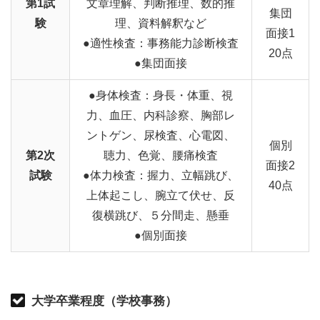
第1試
文章理解、判断推理、数的推
集団
験
理、資料解釈など
面接1
●適性検査：事務能力診断検査
20点
●集団面接
●身体検査：身長・体重、視
力、血圧、内科診察、胸部レ
ントゲン、尿検査、心電図、
個別
第2次
聴力、色覚、腰痛検査
面接2
試験
●体力検査：握力、立幅跳び、
40点
上体起こし、腕立て伏せ、反
復横跳び、５分間走、懸垂
●個別面接
大学卒業程度（学校事務）