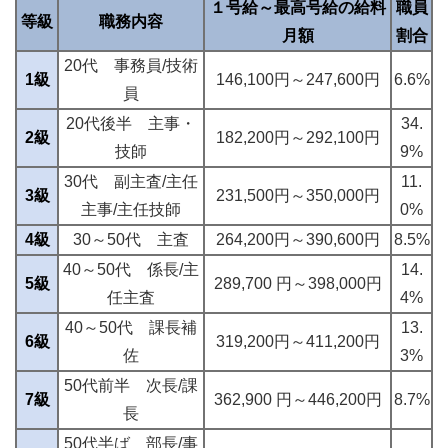
１号給～最高号給の給料
職員
等級
職務内容
月額
割合
20代 事務員/技術
1級
146,100円～247,600円
6.6%
員
20代後半 主事・
34.
2級
182,200円～292,100円
技師
9%
30代 副主査/主任
11.
3級
231,500円～350,000円
主事/主任技師
0%
4級
30～50代 主査
264,200円～390,600円
8.5%
40～50代 係長/主
14.
5級
289,700 円～398,000円
任主査
4%
40～50代 課長補
13.
6級
319,200円～411,200円
佐
3%
50代前半 次長/課
7級
362,900 円～446,200円
8.7%
長
50代半ば 部長/事