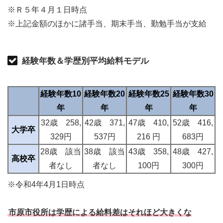
※Ｒ５年４月１日時点
※上記金額のほかに諸手当、期末手当、勤勉手当が支給
経験年数＆学歴別平均給料モデル
経験年数10
経験年数20
経験年数25
経験年数30
年
年
年
年
32歳 258,
42歳 371,
47歳 410,
52歳 416,
大学卒
329円
537円
216 円
683円
28歳 該当
38歳 該当
43歳 358,
48歳 427,
高校卒
者なし
者なし
100円
300円
※令和4年4月1日時点
市原市役所は学歴による給料差はそれほど大きくな