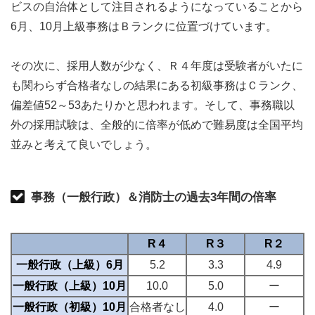
ビスの自治体として注目されるようになっていることから
6月、10月上級事務はＢランクに位置づけています。
その次に、採用人数が少なく、Ｒ４年度は受験者がいたに
も関わらず合格者なしの結果にある初級事務はＣランク、
偏差値52～53あたりかと思われます。そして、事務職以
外の採用試験は、全般的に倍率が低めで難易度は全国平均
並みと考えて良いでしょう。
事務（一般行政）＆消防士の過去3年間の倍率
R４
R３
R２
一般行政（上級）6月
5.2
3.3
4.9
一般行政（上級）10月
10.0
5.0
ー
一般行政（初級）10月
合格者なし
4.0
ー