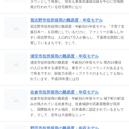
タウンとして発展し、現在も東葉高速線沿線を中心に宅地開
発が行われている住宅都市になり
習志野市役所採用の難易度・年収モデル
習志野市役所採用の難易度・年齢別の年収モデル 「子育て支
援日本一」を目標にしているだけに、ファミリーが暮らしや
すい習志野市は、人口約17万人が暮らし、千葉県北西部に位
置しているまちです。そして、
浦安市役所採用の難易度・年収モデル
浦安市役所採用の難易度・年齢別の年収モデル 県内10番目
の人口を有する浦安市は、東京ディズニーランドがあるまち
で有名ですが、財政力全国トップクラスのまちとしても知ら
れています。平成28年度には日
佐倉市役所採用の難易度・年収モデル
佐倉市役所採用の難易度・年齢別の年収モデル 城下町の町並
みが残されている佐倉市は、佐倉城跡や武家屋敷群が現存
し、国際観光モデル地区、日本遺産に認定されているまちで
す。そして、近年は大規模なニュー
野田市役所採用の難易度・年収モデル