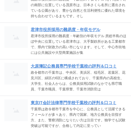
の南部に位置している茂原市は、日本さくら名所に選出され
ている公園があり、豊かな自然と生活利便性に優れた環境を
持ち合わせているまちです。そし
君津市役所採用の難易度・年収モデル
君津市役所採用の難易度・年齢別の年収モデル 房総半島のほ
ぼ中央に位置している君津市は、大手製鉄所がある工業都市
で、県内で財政力の高い市になります。そして、中心市街地
には公共施設や大型商業施設が集
大原簿記公務員専門学校千葉校の評判＆口コミ
政令都市の千葉市は、中央区、美浜区、稲毛区、若葉区、花
見川区、緑区の6区に構成されており、千葉県内の高校生、
大学生、社会人からは、公務員採用試験のなかでも県庁職
員、千葉市職員、千葉県警、千葉市消防官は
東京IT会計法律専門学校千葉校の評判＆口コミ
千葉県は政令都市千葉市を中心に、公務員として活躍できる
フィールドが多々あり、県内で国家、地方公務員を目指す
方、また、警察消防になりたい方は注目です。独学でも試験
突破は可能ですが、合格して内定に至ってい