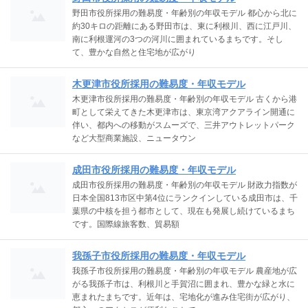
野田市役所採用の難易度・年齢別の年収モデル 都心から北に
約30キロの距離にある野田市は、東に利根川、西に江戸川、
南に利根運河の3つの河川に囲まれているまちです。そし
て、豊かな自然と住宅地が広がり
木更津市役所採用の難易度・年収モデル
木更津市役所採用の難易度・年齢別の年収モデル 古くから港
町として栄えてきた木更津市は、東京湾アクアライン開通に
伴い、都内への移動がスムーズで、三井アウトレットパーク
など大型商業施設、ニュータウン
成田市役所採用の難易度・年収モデル
成田市役所採用の難易度・年齢別の年収モデル 財政力指数が
日本全国813市区中第4位にランクインしている成田市は、千
葉県の中核を担う都市として、現在も発展し続けているまち
です。国際線旅客数、貿易額
我孫子市役所採用の難易度・年収モデル
我孫子市役所採用の難易度・年齢別の年収モデル 農産地が広
がる我孫子市は、利根川と手賀沼に囲まれ、豊かな緑と水に
恵まれたまちです。近年は、宅地化が進み住宅街が広がり、