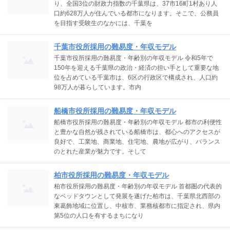
り、全国3位の財政力指数の千葉県は、37市16町1村あり人
口約628万人が住んでいる都市になります。そこで、公務員
を目指す受験生のなかには、千葉を
千葉市役所採用の難易度・年収モデル
千葉市役所採用の難易度・年齢別の年収モデル 令和5年で
150年を迎える千葉県の政治・経済の担い手として重要な地
位を占めている千葉市は、6区の行政区で構成され、人口約
98万人が暮らしています。市内
船橋市役所採用の難易度・年収モデル
船橋市役所採用の難易度・年齢別の年収モデル 都市の利便性
と豊かな自然が残されている船橋市は、都心へのアクセスが
良好で、工業地、商業地、住宅地、農地が広がり、バランス
のとれた産業が魅力です。そして
柏市役所採用の難易度・年収モデル
柏市役所採用の難易度・年齢別の年収モデル 首都圏の代表的
なベッドタウンとして発展を遂げた柏市は、千葉県北西部の
東葛飾地域に位置し、中核市、業務核都市に指定され、県内
第5位の人口を有するまちになり