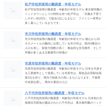
松戸市役所採用の難易度・年収モデル
松戸市役所採用の難易度・年齢別の年収モデル 東京都市圏の
ベッドタウンとしての特性を持つ松戸市は、「共働き子育て
しやすい街2021」で総合1位になるなど、ファミリー世帯が
多く暮らしているまちです。
市川市役所採用の難易度・年収モデル
市川市役所採用の難易度・年齢別の年収モデル 都心から20
キロメートルの圏内に位置している市川市は、県内4番目の
人口を有し、財政力指数が高く、都会的な住宅都市、そして
学園が多くある文教都市の特徴が
市原市役所採用の難易度・年収モデル
市原市役所採用の難易度・年齢別の年収モデル 日本を代表す
る工業都市として発展している市原市は、製造品出荷額全国
第2位を誇り、県内で財政力の高いまちになります。千葉県
中央部位置し、県内６番目の人口
八千代市役所採用の難易度・年収モデル
八千代市役所採用の難易度・年齢別の年収モデル 日本初の大
規模住宅団地が建設された八千代市は、東京都市圏のベッド