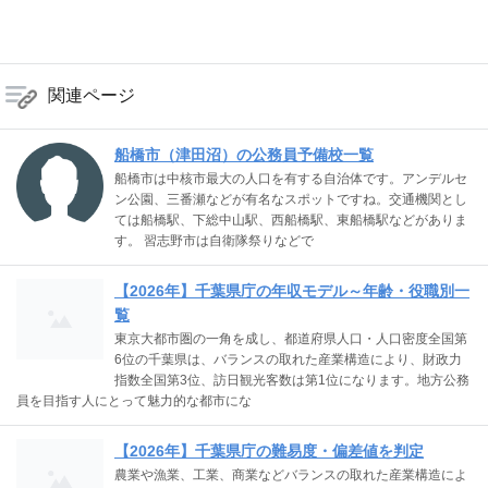
関連ページ
船橋市（津田沼）の公務員予備校一覧
船橋市は中核市最大の人口を有する自治体です。アンデルセ
ン公園、三番瀬などが有名なスポットですね。交通機関とし
ては船橋駅、下総中山駅、西船橋駅、東船橋駅などがありま
す。 習志野市は自衛隊祭りなどで
【2026年】千葉県庁の年収モデル～年齢・役職別一
覧
東京大都市圏の一角を成し、都道府県人口・人口密度全国第
6位の千葉県は、バランスの取れた産業構造により、財政力
指数全国第3位、訪日観光客数は第1位になります。地方公務
員を目指す人にとって魅力的な都市にな
【2026年】千葉県庁の難易度・偏差値を判定
農業や漁業、工業、商業などバランスの取れた産業構造によ