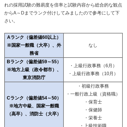
れの採用試験の難易度を倍率と試験内容から総合的な観点
からA～Dまでランク付けしてみましたので参考にして下
さい。
Aランク（偏差値60以上）
※国家一般職（大卒）、外
なし
務省
Bランク（偏差値59～55）
・上級行政事務（6月）
※地方上級（政令都市）、
・上級行政事務（10月）
東京消防庁
・初級行政事務
・一般行政上級（資格職）
Cランク（偏差値54～50）
・保育士
※地方中級、国家一般職
・保健師
（高卒）、消防士（大卒）
・栄養士
・上級技術職