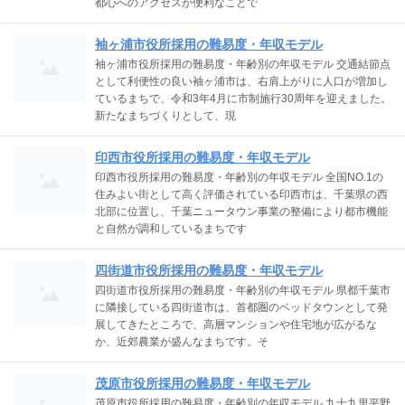
都心へのアクセスが便利なことで
袖ヶ浦市役所採用の難易度・年収モデル
袖ヶ浦市役所採用の難易度・年齢別の年収モデル 交通結節点
として利便性の良い袖ヶ浦市は、右肩上がりに人口が増加し
ているまちで、令和3年4月に市制施行30周年を迎えました。
新たなまちづくりとして、現
印西市役所採用の難易度・年収モデル
印西市役所採用の難易度・年齢別の年収モデル 全国NO.1の
住みよい街として高く評価されている印西市は、千葉県の西
北部に位置し、千葉ニュータウン事業の整備により都市機能
と自然が調和しているまちです
四街道市役所採用の難易度・年収モデル
四街道市役所採用の難易度・年齢別の年収モデル 県都千葉市
に隣接している四街道市は、首都圏のベッドタウンとして発
展してきたところで、高層マンションや住宅地が広がるな
か、近郊農業が盛んなまちです。そ
茂原市役所採用の難易度・年収モデル
茂原市役所採用の難易度・年齢別の年収モデル 九十九里平野