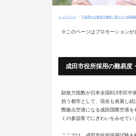
トップページ
＞
千葉県の公務員予備校一覧※１０校掲載
※このページはプロモーションが
成田市役所採用の難易度
財政力指数が日本全国813市区中
担う都市として、現在も発展し続
際拠点空港になる成田国際空港を有
くの参詣客でにぎわいをみせてい
ここでは、成田市役所採用試験を